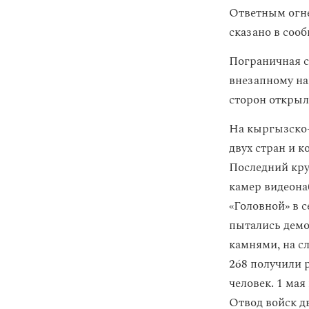
Ответным огне
сказано в соо
Пограничная 
внезапному на
сторон открыл
На кыргызско-
двух стран и 
Последний кр
камер видеона
«Головной» в 
пытались демо
камнями, на сл
268 получили 
человек. 1 ма
Отвод войск д