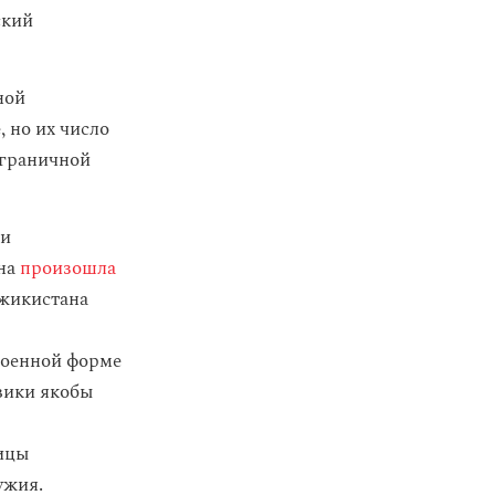
ский
ной
 но их число
ограничной
ти
ана
произошла
джикистана
военной форме
вики якобы
ницы
ужия.