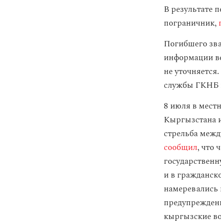
В результате 
пограничник,
Погибшего зва
информации ве
не уточняется
службы ГКНБ п
8 июля в мест
Кыргызстана 
стрельба межд
сообщил
, что
государственн
и в гражданск
намеревались 
предупрежден
кыргызские во