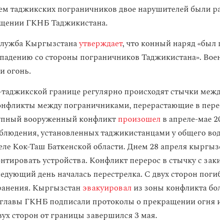
м таджикских пограничников двое нарушителей были р
бщении ГКНБ Таджикистана.
служба Кыргызстана
утверждает
, что конный наряд «был
падению со стороны пограничников Таджикистана». Воен
и огонь.
таджикской границе регулярно происходят стычки меж
конфликты между пограничниками, перерастающие в пере
упный вооруженный конфликт
произошел
в апреле-мае 2
блюдения, установленных таджикистанцами у общего во
селе Кок-Таш Баткенской области. Днем 28 апреля кыргы
нтировать устройства. Конфликт перерос в стычку с за
едующий день началась перестрелка. С двух сторон погиб
ранения. Кыргызстан
эвакуировал
из зоны конфликта бол
я главы ГКНБ подписали протоколы о прекращении огня и
вух сторон от границы завершился 3 мая.