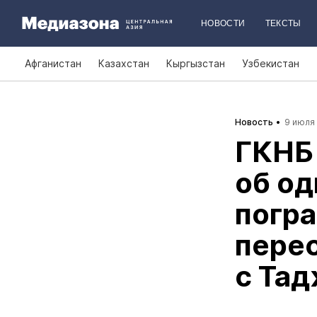
НОВОСТИ
ТЕКСТЫ
Афганистан
Казахстан
Кыргызстан
Узбекистан
Новость
9 июля 
ГКНБ
об о
погра
перес
с Та