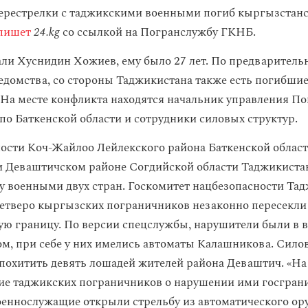
перестрелки с таджикскими военными погиб кыргызстан
пишет
24.kg
со ссылкой на Погранслужбу ГКНБ.
ли Хуснидин Хожиев, ему было 27 лет. По предваритель
домства, со стороны Таджикистана также есть погибшие,
. На месте конфликта находятся начальник управления П
о Баткенской области и сотрудники силовых структур.
ности Коч-Жайлоо Лейлекского района Баткенской облас
и Деваштичском районе Согдийской области Таджикист
у военными двух стран. Госкомитет нацбезопасности Та
 четверо кыргызских пограничников незаконно пересекли
ую границу. По версии спецслужбы, нарушители были в 
ом, при себе у них имелись автоматы Калашникова. Сило
похитить девять лошадей жителей района Деваштич. «На
ие таджикских пограничников о нарушении ими госгра
еннослужащие открыли стрельбу из автоматического ор