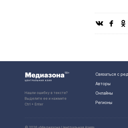
Связаться с ре
Авторы
Нашли ошибку в тексте?
Онлайны
Выделите ее и нажмите
Регионы
Ctrl + Enter
© 2026 «Медиазона Центральная Азия»