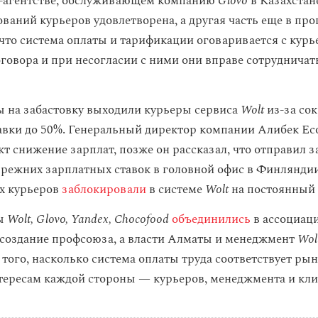
-агентстве, обслуживающем компанию
Glovo
в Казахстан
ований курьеров удовлетворена, а другая часть еще в про
 что система оплаты и тарификации оговаривается с кур
говора и при несогласии с ними они вправе сотрудничат
ы на забастовку выходили курьеры сервиса
Wolt
из-за со
авки до 50%. Генеральный директор компании Алибек Ес
т снижение зарплат, позже он рассказал, что отправил з
режних зарплатных ставок в головной офис в Финляндии
х курьеров
заблокировали
в системе
Wolt
на постоянный 
ры
Wolt, Glovo, Yandex, Chocofood
объединились
в ассоциац
создание профсоюза, а власти Алматы и менеджмент
Wol
 того, насколько система оплаты труда соответствует р
тересам каждой стороны — курьеров, менеджмента и кли