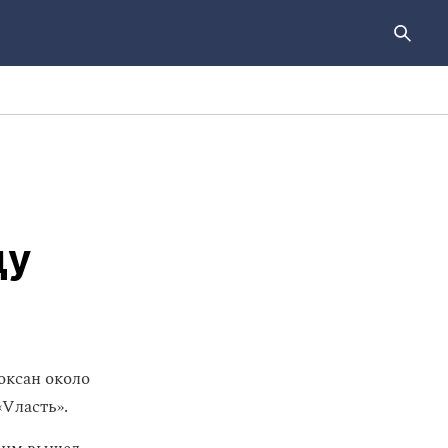
цу
оксан около
Vласть».