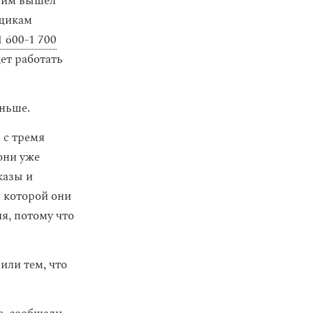
 ним вышел
вщикам
1 600-1 700
дет работать
еньше.
 с тремя
они уже
казы и
 с которой они
я, потому что
или тем, что