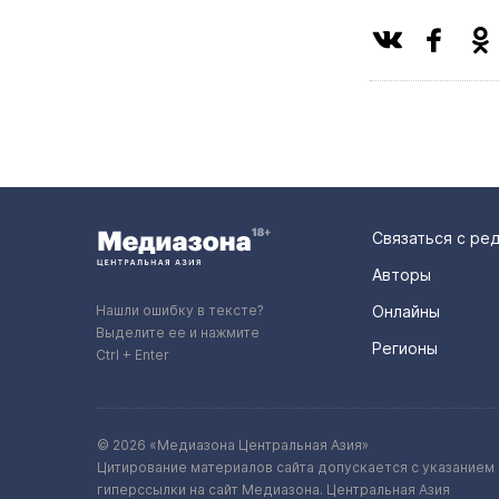
Связаться с ре
Авторы
Нашли ошибку в тексте?
Онлайны
Выделите ее и нажмите
Регионы
Ctrl + Enter
© 2026 «Медиазона Центральная Азия»
Цитирование материалов сайта допускается с указанием 
гиперссылки на сайт Медиазона. Центральная Азия