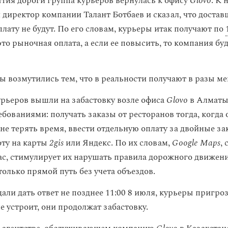
тия дороги группа курьеров вернулась к офису
Glovo
. К
директор компании Талант Ботбаев и сказал, что доста
лату не будут. По его словам, курьеры итак получают по
это рыночная оплата, а если ее повысить, то компания бу
ры возмутились тем, что в реальности получают в разы м
урьеров вышли на забастовку возле офиса
Glovo
в Алматы
бованиями: получать заказы от ресторанов тогда, когда 
не терять время, ввести отдельную оплату за двойные за
оту на карты
2gis
или Яндекс. По их словам,
Google Maps
,
ас, стимулирует их нарушать правила дорожного движени
олько прямой путь без учета объездов.
ли дать ответ не позднее 11:00 8 июля, курьеры пригроз
не устроит, они продолжат забастовку.