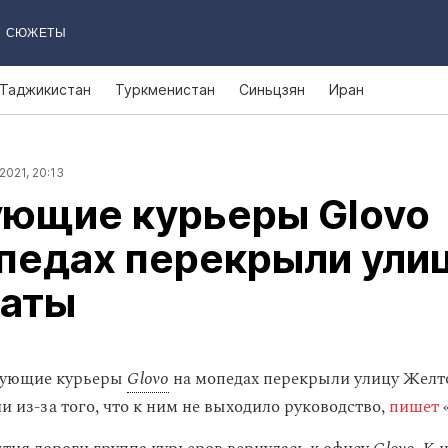
СЮЖЕТЫ
Таджикистан
Туркменистан
Синьцзян
Иран
2021, 20:13
ующие курьеры Glovo
педах перекрыли ули
маты
тующие курьеры
Glovo
на мопедах перекрыли улицу Желт
 из-за того, что к ним не выходило руководство,
пишет
«