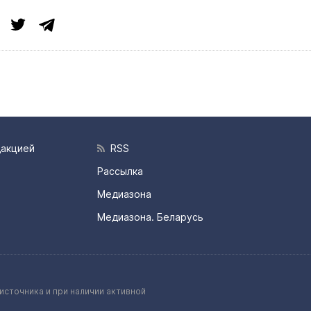
дакцией
RSS
Рассылка
Медиазона
Медиазона. Беларусь
источника и при наличии активной