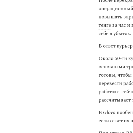
После перекры
операционный 
повышать зарп
тенге
за час и 
себе в убыток.
В ответ курье
Около 50-ти к
основными тре
готовы, чтобы 
перевести раб
работают сейч
рассчитывает т
В
Glovo
пообеща
если ответ их 