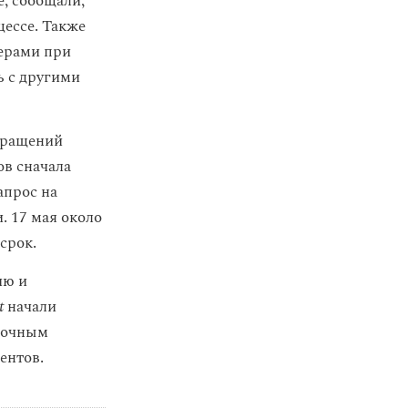
е, сообщали,
цессе. Также
ьерами при
ь с другими
кращений
ов сначала
апрос на
. 17 мая около
срок.
ию и
t
начали
ыночным
ентов.