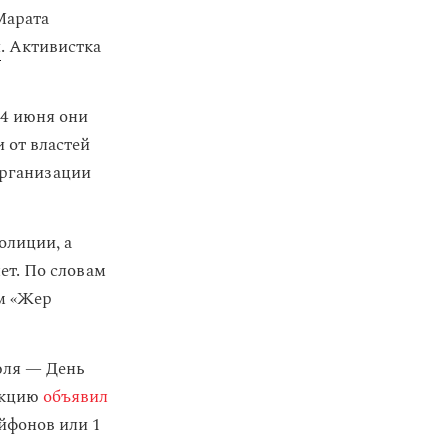
Марата
и
. Активистка
14 июня они
 от властей
организации
олиции, а
ет. По словам
ем «Жер
юля — День
Акцию
объявил
йфонов или 1