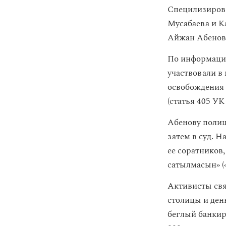
Специлизиров
Мусабаева и 
Айжан Абенов
По информации
участвовали в
освобождения 
(статья 405 УК
Абенову полиц
затем в суд. 
ее соратников,
сатылмасын» («
Активисты свя
столицы и де
беглый банкир