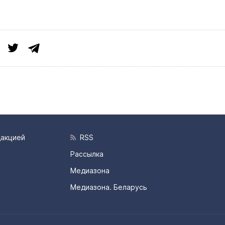
дакцией
RSS
Рассылка
Медиазона
Медиазона. Беларусь