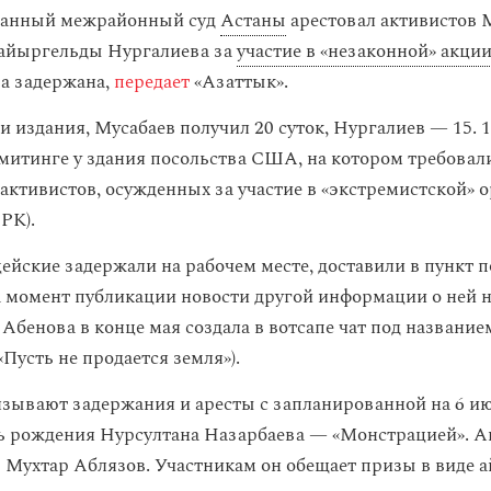
анный межрайонный суд
Астаны
арестовал активистов 
Кайыргельды Нургалиева за
участие в «незаконной» акци
а задержана,
передает
«Азаттык».
 издания, Мусабаев получил 20 суток, Нургалиев — 15. 
 митинге у здания посольства США, на котором требовали
активистов, осужденных за участие в «экстремистской» 
 РК).
ейские задержали на рабочем месте, доставили в пункт п
На момент публикации новости другой информации о ней н
 Абенова в конце мая создала в вотсапе чат под названи
Пусть не продается земля»).
зывают задержания и аресты с запланированной на 6 и
нь рождения Нурсултана Назарбаева — «Монстрацией». 
 Мухтар Аблязов. Участникам он обещает призы в виде а