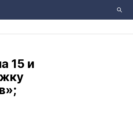
а 15 и
ржку
в»;
а