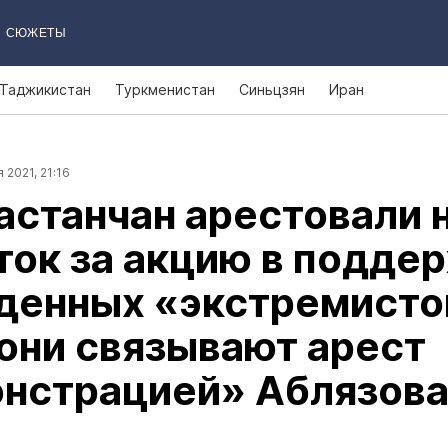
СЮЖЕТЫ
Таджикистан
Туркменистан
Синьцзян
Иран
 2021, 21:16
астанчан арестовали н
ток за акцию в подде
денных «экстремисто
они связывают арест
онстрацией» Аблязов