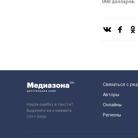
000 долларов.
Связаться с ре
Авторы
Нашли ошибку в тексте?
Онлайны
Выделите ее и нажмите
Регионы
Ctrl + Enter