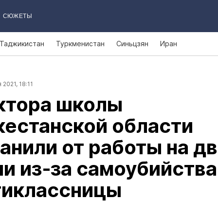
СЮЖЕТЫ
Таджикистан
Туркменистан
Синьцзян
Иран
 2021, 18:11
ктора школы
кестанской области
анили от работы на д
и из‑за самоубийства
тиклассницы