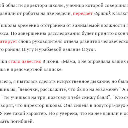
ой области директора школы, ученица которой совершила
ранили от работы на две недели,
передает
«
Sputnik
Казахст
 школы временно отстранена от занимаемой должности 
екса. По завершению расследования будет принято окон
итирует
слова руководителя отдела развития человеческ
го района Шугу Нурабаевой издание
Otyrar
.
очки
стало известно
8 июня. «Мама, я не оправдала ваших
чка в предсмертной записке.
исела, я пыталась сделать искусственное дыхание, но бы
шиваю, "девочки, расскажите, что было на экзамене?" А 
: "ты учишься на три, поэтому я тебе снижу балл!". "Кто ск
орят, что директор школы. Она сидела в полутора-двух м
У нее такой характер. Но я уверена, что на нее давили и 
мать погибшей.