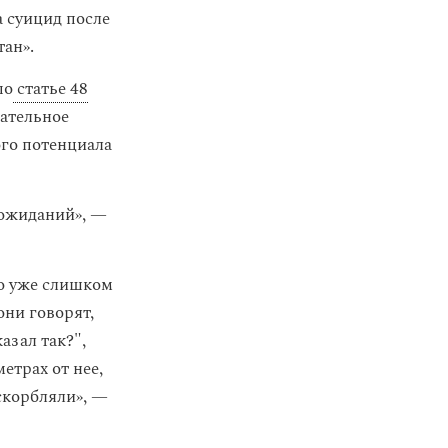
 суицид после
ан».
по
статье 48
чательное
ого потенциала
 ожиданий», —
ло уже слишком
они говорят,
азал так?",
етрах от нее,
оскорбляли», —