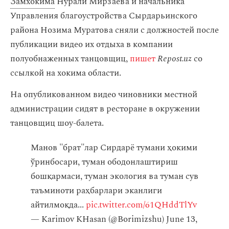
Замхокима
Нурали Мирзаева и начальника
Управления благоустройства Сырдарьинского
района Нозима Муратова сняли с должностей после
публикации видео их отдыха в компании
полуобнаженных танцовщиц,
пишет
Repost.uz
со
ссылкой на хокима области.
На опубликованном видео чиновники местной
администрации сидят в ресторане в окружении
танцовщиц шоу-балета.
Манов "брат"лар Сирдарё тумани ҳокими
ўринбосари, туман ободонлаштириш
бошқармаси, туман экология ва туман сув
таъминоти раҳбарлари эканлиги
айтилмоқда...
pic.twitter.com/61QHddTlYv
— Karimov KHasan (@Borimizshu)
June 13,