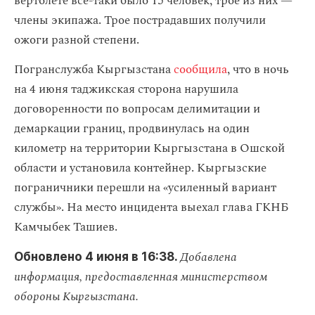
вертолете все-таки было 15 человек, трое из них —
члены экипажа. Трое пострадавших получили
ожоги разной степени.
Погранслужба Кыргызстана
сообщила
, что в ночь
на 4 июня таджикская сторона нарушила
договоренности по вопросам делимитации и
демаркации границ, продвинулась на один
километр на территории Кыргызстана в Ошской
области и установила контейнер. Кыргызские
пограничники перешли на «усиленный вариант
службы». На место инцидента выехал глава ГКНБ
Камчыбек Ташиев.
Добавлена
Обновлено 4 июня в 16:38.
информация, предоставленная министерством
обороны Кыргызстана.