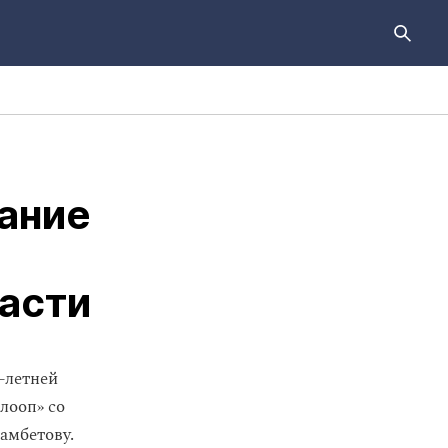
ание
асти
-летней
лооп» со
амбетову.