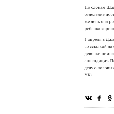
По словам Шам
отделение пос
же день она р
ребенка хорош
1 апреля в Дж
со ссылкой на
девочки не зна
аппендицит. П
делу о половых
УК).