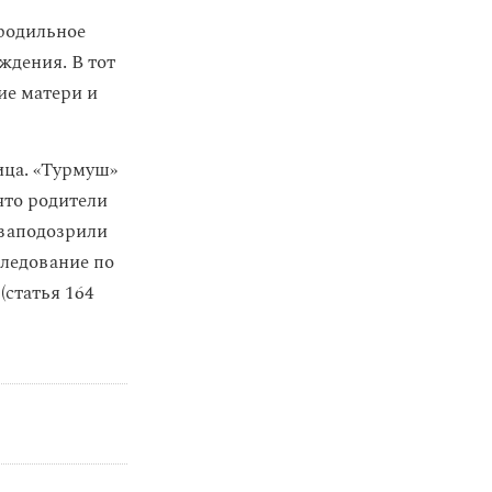
 родильное
ждения. В тот
ие матери и
ица. «Турмуш»
 что родители
 заподозрили
следование по
(статья 164