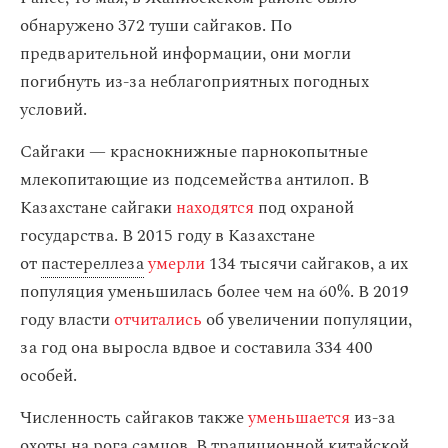
обнаружено 372 туши сайгаков. По
предварительной информации, они могли
погибнуть из-за неблагоприятных погодных
условий.
Сайгаки — краснокнижные парнокопытные
млекопитающие из подсемейства антилоп. В
Казахстане сайгаки
находятся
под охраной
государства. В 2015 году в Казахстане
от
пастереллеза
умерли
134 тысячи сайгаков, а их
популяция уменьшилась более чем на 60%. В 2019
году власти
отчитались
об увеличении популяции,
за год она выросла вдвое и составила 334 400
особей.
Численность сайгаков также
уменьшается
из-за
охоты на рога самцов. В традиционной китайской