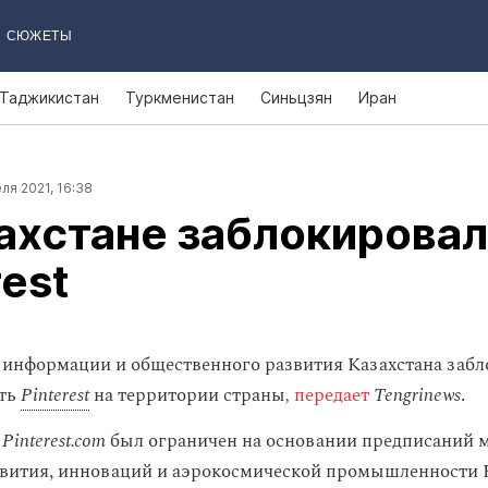
СЮЖЕТЫ
Таджикистан
Туркменистан
Синьцзян
Иран
ля 2021, 16:38
ахстане заблокирова
rest
информации и общественного развития Казахстана заб
еть
Pinterest
на территории страны
,
передает
Tengrinews
.
у
Pinterest.com
был ограничен на основании предписаний 
вития, инноваций и аэрокосмической промышленности К