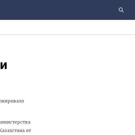
ли
локировало
министерства
азахстана от