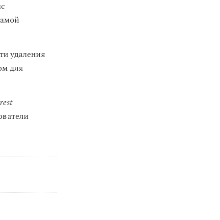
ис
ламой
ти удаления
ом для
rest
ователи