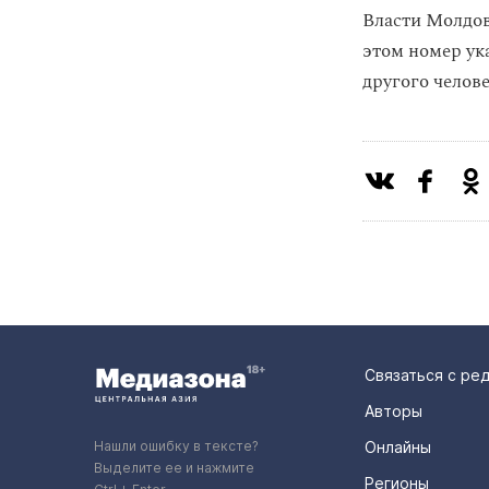
Власти Молдо
этом номер ук
другого челове
Связаться с ре
Авторы
Нашли ошибку в тексте?
Онлайны
Выделите ее и нажмите
Регионы