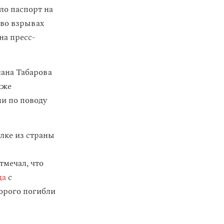
ло паспорт на
 во взрывах
на пресс-
лана Табарова
кже
ми по поводу
лке из страны
тмечал, что
да
с
торого погибли