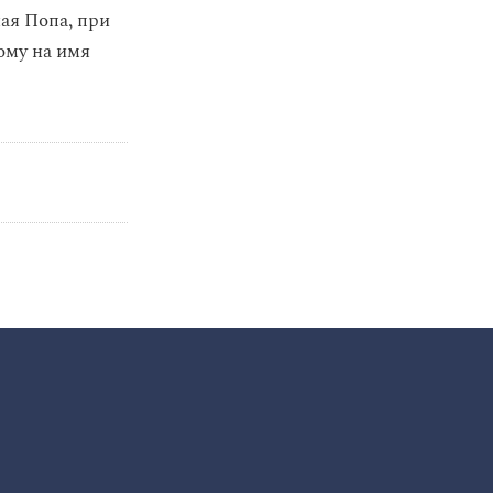
лая Попа, при
ому на имя