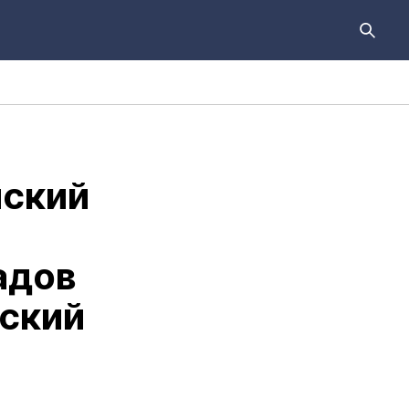
йский
адов
кский