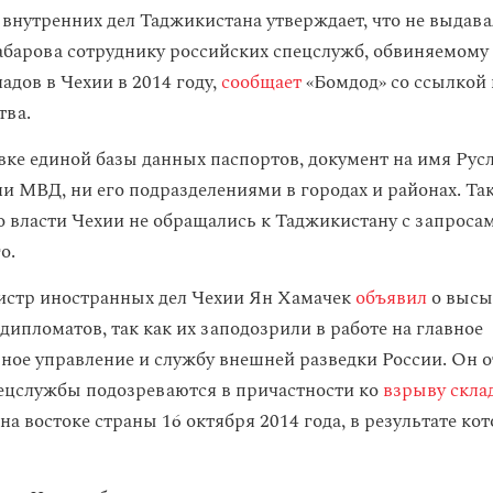
внутренних дел Таджикистана утверждает, что не выдава
абарова сотруднику российских спецслужб, обвиняемому
адов в Чехии в 2014 году,
сообщает
«Бомдод» со ссылкой 
тва.
вке единой базы данных паспортов, документ на имя Рус
ни МВД, ни его подразделениями в городах и районах. Та
то власти Чехии не обращались к Таджикистану с запроса
о.
истр иностранных дел Чехии Ян Хамачек
объявил
о высы
дипломатов, так как их заподозрили в работе на главное
ное управление и службу внешней разведки России. Он о
ецслужбы подозреваются в причастности ко
взрыву скла
а востоке страны 16 октября 2014 года, в результате ко