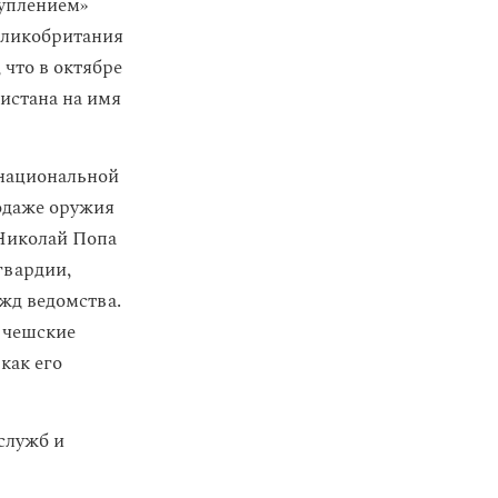
туплением»
еликобритания
 что в октябре
истана на имя
национальной
одаже оружия
 Николай Попа
гвардии,
жд ведомства.
 чешские
как его
служб и