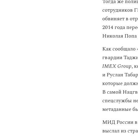
Тогда же поли
сотрудников Г
обвиняет в от
2014 года пер
Николая Попа 
Как сообщало 
гвардии Таджи
IMEX Group
, 
и Руслан Таба
которые должн
В самой Нацгв
спецслужбы не 
метаданные бы
МИД России в
выслал из стр