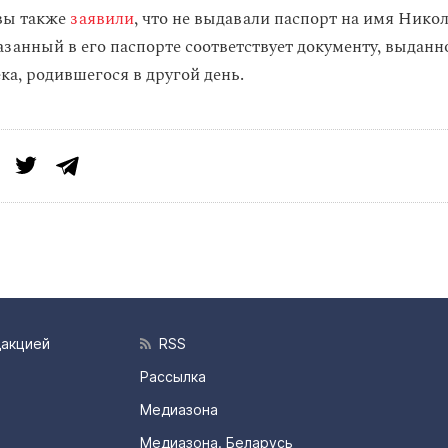
вы также
заявили
, что не выдавали паспорт на имя Нико
азанный в его паспорте соответствует документу, выданн
ка, родившегося в другой день.
дакцией
RSS
Рассылка
Медиазона
Медиазона. Беларусь