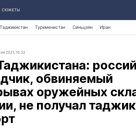
СЮЖЕТЫ
Таджикистан
Туркменистан
Синьцзян
Иран
ля 2021, 15:32
Таджикистана: росси
едчик, обвиняемый
рывах оружейных скл
ии, не получал таджи
орт