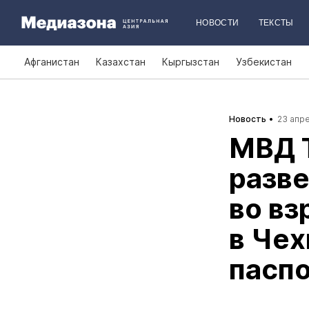
НОВОСТИ
ТЕКСТЫ
Афганистан
Казахстан
Кыргызстан
Узбекистан
Новость
23 апре
МВД 
разв
во вз
в Чех
пасп