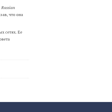
и
Russian
зав, что она
х сетях. Ее
овета