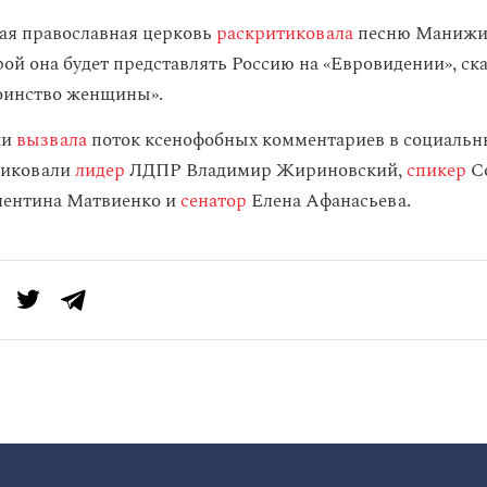
кая православная церковь
раскритиковала
песню Маниж
рой она будет представлять Россию на «Евровидении», ска
оинство женщины».
жи
вызвала
поток ксенофобных комментариев в социальны
тиковали
лидер
ЛДПР Владимир Жириновский,
спикер
С
лентина Матвиенко и
сенатор
Елена Афанасьева.