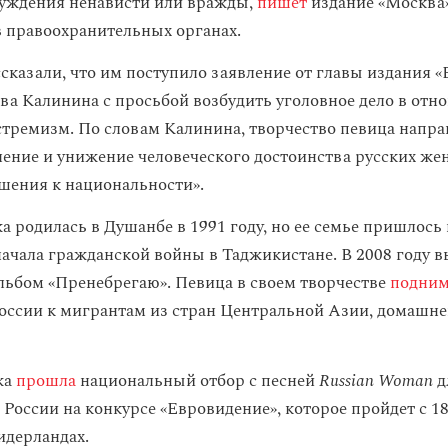
уждения ненависти или вражды,
пишет
издание «Москва»
в правоохранительных органах.
ссказали, что им поступило заявление от главы издания 
ава Калинина с просьбой возбудить уголовное дело в от
тремизм. По словам Калинина, творчество певица напра
ление и унижение человеческого достоинства русских ж
шения к национальности».
 родилась в Душанбе в 1991 году, но ее семье пришлось 
начала гражданской войны в Таджикистане. В 2008 году 
льбом «Пренебрегаю». Певица в своем творчестве
подним
оссии к мигрантам из стран Центральной Азии, домашне
жа
прошла
национальный отбор с песней
Russian Woman
д
России на конкурсе «Евровидение», которое пройдет с 18
идерландах.