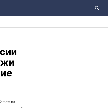
сии
ижи
ние
Woman
на