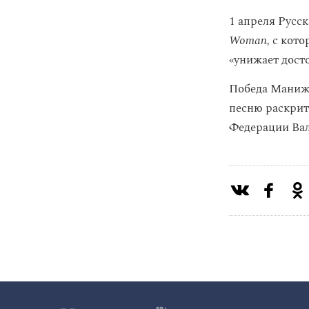
1 апреля Русс
Woman,
с кото
«унижает дост
Победа Мани
песню раскри
Федерации Ва