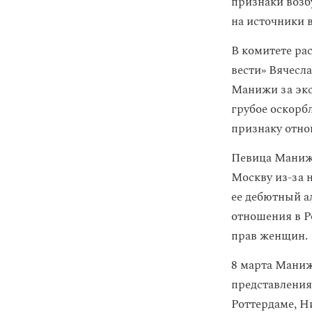
признаки возб
на источники 
В комитете ра
вести» Вячесл
Манижи за экс
грубое оскорб
признаку отно
Певица Манижа
Москву из-за 
ее дебютный а
отношения в Р
прав женщин.
8 марта Мани
представления 
Роттердаме, Н