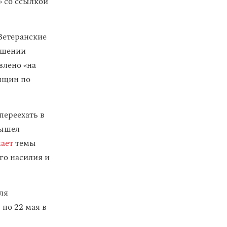
 со ссылкой
«Ветеранские
ношении
влено «на
енщин по
переехать в
вышел
ает
темы
го насилия и
ля
 по 22 мая в