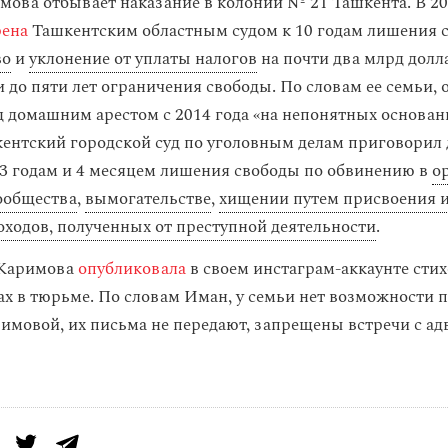
мова отбывает наказание в колонии № 21 Ташкента. В 20
рена
Ташкентским областным судом
к 10 годам лишения 
во
и
уклонение от уплаты налогов
на почти два млрд долл
 до пяти лет ограничения свободы. По словам ее семьи, 
д домашним арестом с 2014 года «на непонятных основани
кентский городской суд по уголовным делам приговорил
13 годам и 4 месяцем лишения свободы по обвинению в
о
ообщества
,
вымогательстве
,
хищении путем присвоения и
оходов, полученных от преступной деятельности
.
 Каримова
опубликовала
в своем инстаграм-аккаунте сти
ах в тюрьме. По словам Иман, у семьи нет возможности 
имовой, их письма не передают, запрещены встречи с ад