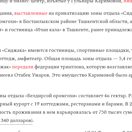
ницу и бизнес-центр, изъятые у Гульнары Каримовой,
пи
дания,
выставленные
на приватизацию зоны отдыха «Сид
омгохи» в Бостанлыкском районе Ташкентской области, а
т» и гостиница «Ичан кала» в Ташкенте, ранее принадлеж
 «Сиджака» имеются гостиницы, спортивные площадки, т
коттедж, амфитеатр. Общая площадь зоны отдыха — 5,4 ге
джак»
передали
федерации триатлона, которую возглавляе
еева Отабек Умаров. Это имущество Каримовой было а
ны отдыха «Белдирсой оромгохи» составляет 46 гектар. Р
рный курорт с 19 коттеджами, ресторанами и барами. В 2
мость проживания в нем варьировалась от 750 тысяч сум
о 340 долларов)
.