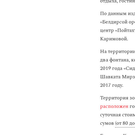
отдыха, гости
По данным из
«Белдирсой ор
центр «Пойтах
Каримовой.
На территории
два фонтана, 
2019 года «Си
Шавката Мирзи
2017 году.
Территория зо
расположен
го
суточная стои
сумов
(от 80 д