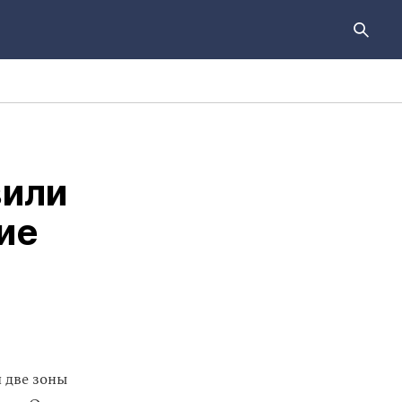
вили
ие
 две зоны