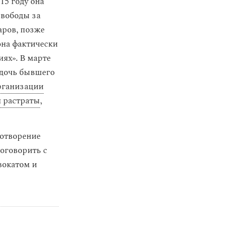
15 году она
свободы за
аров, позже
она фактически
ях». В марте
 дочь бывшего
рганизации
 растраты
,
хотворение
поговорить с
вокатом и