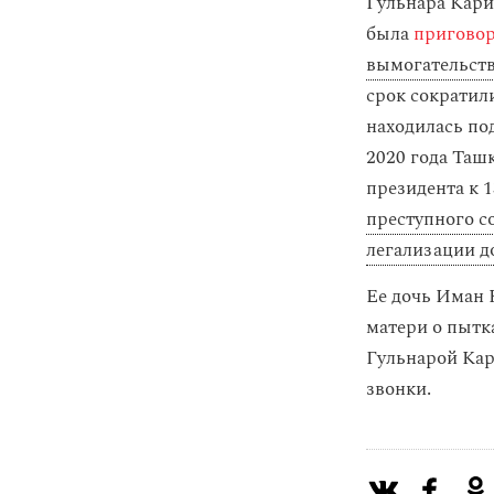
Гульнара Кари
была
пригово
вымогательст
срок сократили
находилась по
2020 года Таш
президента к 
преступного с
легализации д
Ее дочь Иман
матери о пытк
Гульнарой Кар
звонки.