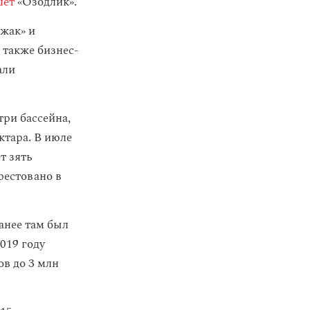
шет
«Озодлик».
жак» и
 также бизнес-
али
ри бассейна,
ктара. В июле
т зять
рестовано в
анее там был
019 году
ов до 3 млн