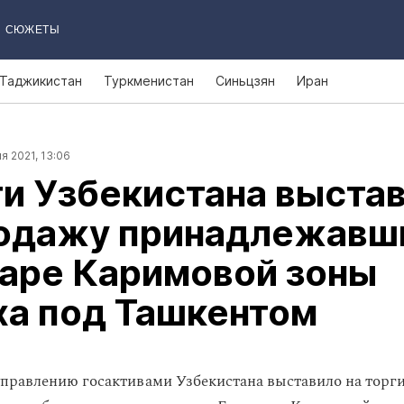
СЮЖЕТЫ
Таджикистан
Туркменистан
Синьцзян
Иран
я 2021, 13:06
и Узбекистана выста
родажу принадлежавш
наре Каримовой зоны
ха под Ташкентом
управлению госактивами Узбекистана выставило на торги