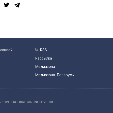
дакцией
RSS
Рассылка
Медиазона
Медиазона. Беларусь
источника и при наличии активной