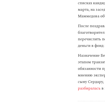
списках канди
марта, на зас
Маммедова объ
После поздрав
благотворител
перечислить п
деньги в фонд
Назначение Бе
этапом транзи
обязанности пр
мнению экспер
сыну Сердару,
разбиралась
в 