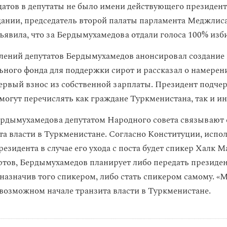
датов в депутаты не было имени действующего президента
едании, председатель второй палаты парламента Меджлис
явила, что за Бердымухамедова отдали голоса 100% изб
лений депутатов Бердымухамедов анонсировал создание
ьного фонда для поддержки сирот и рассказал о намерен
ервый взнос из собственной зарплаты. Президент подчерк
 могут перечислять как граждане Туркменистана, так и и
рдымухамедова депутатом Народного совета связывают 
та власти в Туркменистане. Согласно Конституции, испо
езидента в случае его ухода с поста будет спикер Халк М
тов, Бердымухамедов планирует либо передать президен
 назначив того спикером, либо стать спикером самому. «
возможном начале транзита власти в Туркменистане.