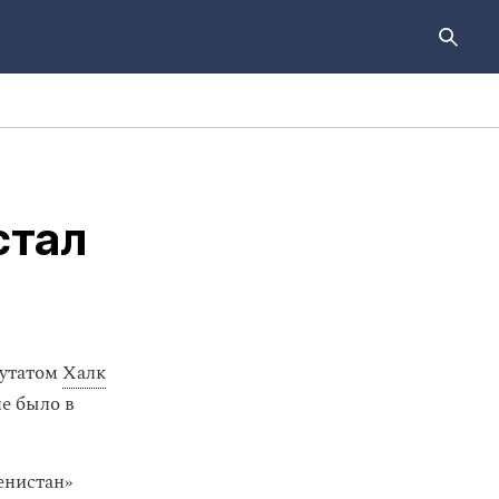
стал
путатом
Халк
не было в
енистан»