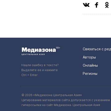
Связаться с ре
Авторы
Нашли ошибку в тексте?
Онлайны
Выделите ее и нажмите
Регионы
Ctrl + Enter
© 2026 «Медиазона Центральная Азия»
Цитирование материалов сайта допускается с указанием 
гиперссылки на сайт Медиазона. Центральная Азия