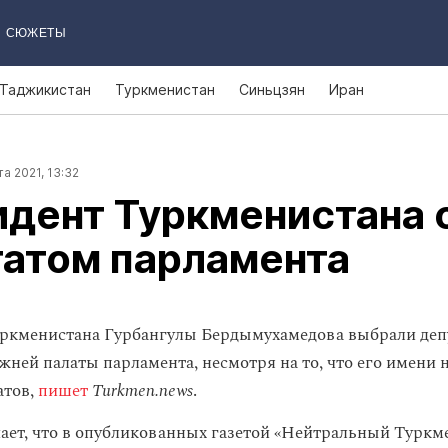
СЮЖЕТЫ
Таджикистан
Туркменистан
Синьцзян
Иран
а 2021, 13:32
дент Туркменистана 
татом парламента
уркменистана Гурбангулы Бердымухамедова выбрали де
ижней палаты парламента, несмотря на то, что его имени 
атов,
пишет
Turkmen.news
.
ает, что в опубликованных газетой «Нейтральный Туркм