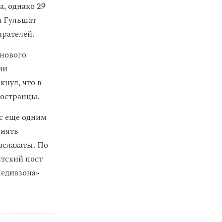
, однако 29
а Гульшат
ирателей.
 нового
ии
нул, что в
ностранцы.
с еще одним
лнять
аслахаты. По
тский пост
Медиазона»