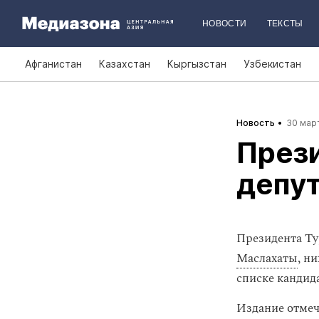
НОВОСТИ
ТЕКСТЫ
Афганистан
Казахстан
Кыргызстан
Узбекистан
Новость
30 март
Прези
депу
Президента Т
Маслахаты
, н
списке кандид
Издание отмеч