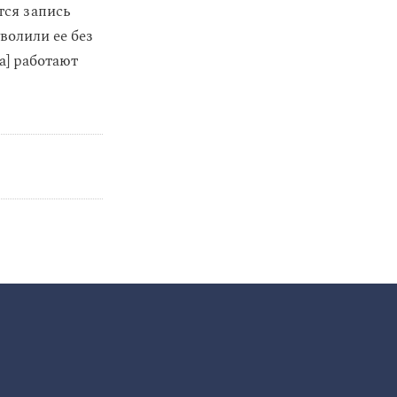
тся запись
волили ее без
а] работают