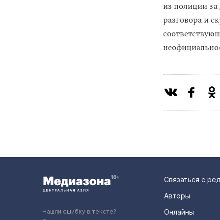
из полиции за 
разговора и с
соответствующ
неофициально»
Связаться с ре
Авторы
Нашли ошибку в тексте?
Онлайны