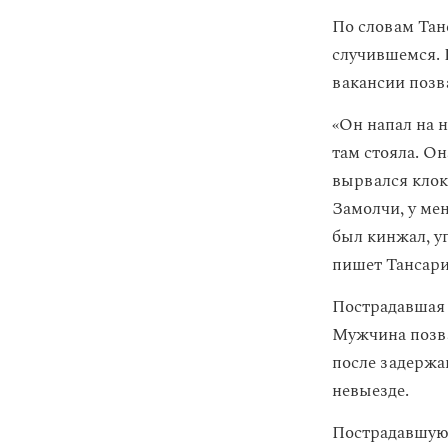
По словам Тан
случившемся. 
вакансии поз
«Он напал на н
там стояла. Он
вырвался клок 
Замолчи, у мен
был кинжал, у
пишет Тансари
Пострадавшая 
Мужчина позва
после задержа
невыезде.
Пострадавшую,