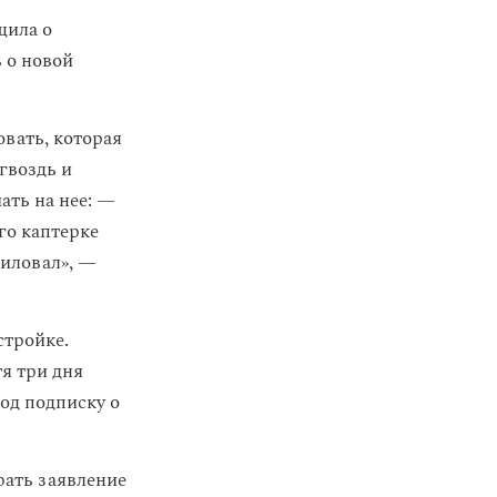
щила о
 о новой
овать, которая
гвоздь и
ать на нее: —
его каптерке
силовал», —
стройке.
я три дня
од подписку о
рать заявление