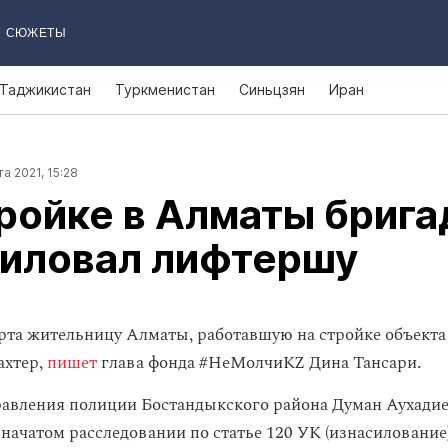
СЮЖЕТЫ
Таджикистан
Туркменистан
Синьцзян
Иран
а 2021, 15:28
ройке в Алматы брига
силовал лифтершу
рта жительницу Алматы, работавшую на стройке объекта
ахтер,
пишет
глава фонда #НеМолчиKZ Дина Тансари.
авления полиции Бостандыкского района Думан Аухадие
начатом расследовании по статье 120 УК (изнасилование)