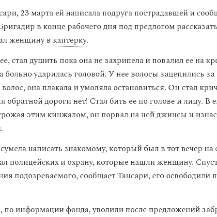
сари, 23 марта ей написала подруга пострадавшей и сооб
Бригадир в конце рабочего дня под предлогом рассказать
вал женщину в
каптерку.
ее, стал душить пока она не захрипела и повалил ее на кр
а больно ударилась головой. У нее волосы зацепились за 
волос, она плакала и умоляла остановиться. Он стал крич
я обратной дороги нет! Стал бить ее по голове и лицу. В 
грожая этим кинжалом, он порвал на ней джинсы и изна
.
сумела написать знакомому, который был в тот вечер на 
л полицейских и охрану, которые нашли женщину. Спуст
ния подозреваемого, сообщает Тансари, его освободили п
 по информации фонда, уволили после предложений заб