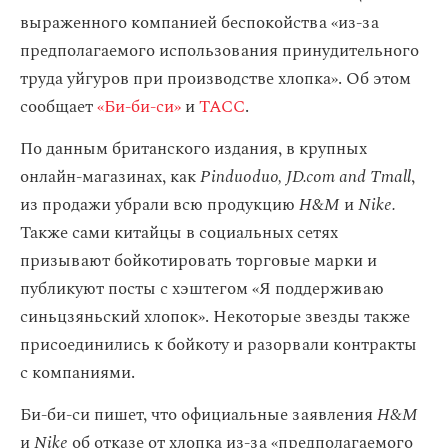
выраженного компанией беспокойства «из-за
предполагаемого использования принудительного
труда уйгуров при производстве хлопка». Об этом
сообщает
«Би-би-си»
и
ТАСС
.
По данным британского издания, в крупных
онлайн-магазинах, как
Pinduoduo, JD.com and Tmall
,
из продажи убрали всю продукцию
H&M
и
Nike.
Также сами китайцы в социальных сетях
призывают бойкотировать торговые марки и
публикуют посты с хэштегом «Я поддерживаю
синьцзяньский хлопок». Некоторые звезды также
присоединились к бойкоту и разорвали контракты
с компаниями.
Би-би-си пишет, что официальные заявления
H&M
и
Nike
об отказе от хлопка из-за «предполагаемого