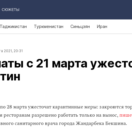
СЮЖЕТЫ
Таджикистан
Туркменистан
Синьцзян
Иран
а 2021, 20:31
аты с 21 марта ужест
тин
 по 28 марта ужесточат карантинные меры: закроются т
 и ресторанам разрешено работать только на вынос,
пише
авного санитарного врача города Жандарбека Бекшина.