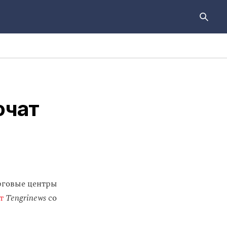
очат
орговые центры
т
Tengrinews
со