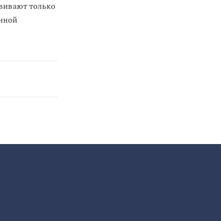
ививают только
енной