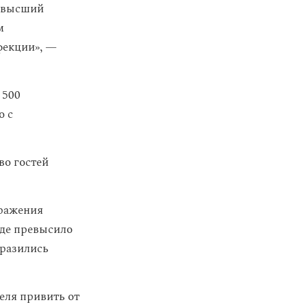
аивысший
м
фекции», —
 500
о с
во гостей
аражения
оде превысило
аразились
еля привить от