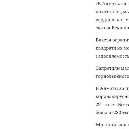
«В Алматы за 
показатель, м
кардинальные 
сказал Бекшин
Власти ограни
квадратных ме
заполняемость
Запретили мас
горнолыжного 
В Алматы за п
коронавирусно
29 тысяч. Все
больше 280 ты
Министр здрав