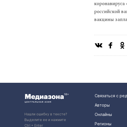
коронавируса 
российской ва
вакцины запла
Связаться с ре
Авторы
Нашли ошибку в тексте?
Онлайны
Выделите ее и нажмите
Регионы
Ctrl + Enter