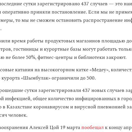
последние сутки зарегистрировано 437 случаев — это н
ы оперативно приняли постановление. Если мы не приме
меры, то мы не сможем остановить распространение ин
.
чили время работы продуктовых магазинов площадью до
тров, гостиницы и курортные базы могут работать тольк
ю не более 50%, фитнес-центры и библиотеки закроют.
совые катания на высокогорном катке «Медеу», количест
курорта «Шымбулак» ограничили до 500.
рошедшие сутки зарегистрировали 437 новых случаев з
й инфекцией, общее количество инфицированных в гор
го в Казахстане коронавирусом и вирусной пневмонией з
сяч человек.
оохранения Алексей Цой 19 марта
пообещал
к концу апр