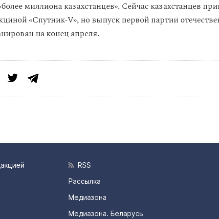
«более миллиона казахстанцев». Сейчас казахстанцев пр
кциной «Спутник-V», но выпуск первой партии отечеств
нирован на конец апреля.
дакцией
RSS
Рассылка
Медиазона
Медиазона. Беларусь