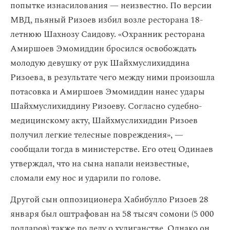
попытке изнасилования — неизвестно. По версии
МВД, пьяный Ризоев избил возле ресторана 18-
летнюю Шахнозу Саидову. «Охранник ресторана
Амиршоев Эмомиддин бросился освобождать
молодую девушку от рук Шайхмуслихиддина
Ризоева, в результате чего между ними произошла
потасовка и Амиршоев Эмомиддин нанес удары
Шайхмуслихиддину Ризоеву. Согласно судебно-
медицинскому акту, Шайхмуслихиддин Ризоев
получил легкие телесные повреждения», —
сообщали тогда в министерстве. Его отец Одинаев
утверждал, что на сына напали неизвестные,
сломали ему нос и ударили по голове.
Другой сын оппозиционера Хабибулло Ризоев 28
января был оштрафован на 58 тысяч сомони (5 000
долларов) также по делу о хулиганстве. Однако он