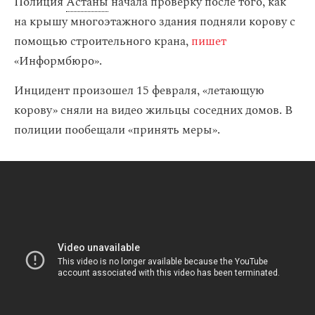
Полиция
Астаны
начала проверку после того, как
на крышу многоэтажного здания подняли корову с
помощью строительного крана,
пишет
«Информбюро».
Инцидент произошел 15 февраля, «летающую
корову» сняли на видео жильцы соседних домов. В
полиции пообещали «принять меры».