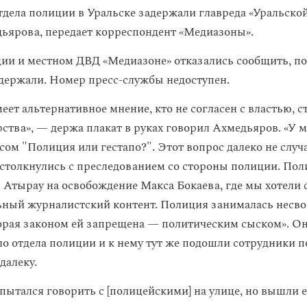
тдела полиции в Уральске задержали главреда «Уральско
ьярова, передает корреспондент «Медиазоны».
ции и местном ДВД «Медиазоне» отказались сообщить, п
держали. Номер пресс-службы недоступен.
еет альтернативное мнение, кто не согласен с властью, с
ства», — держа плакат в руках говорил Ахмедьяров. «У м
сом "Полиция или гестапо?". Этот вопрос далеко не случ
 столкнулись с преследованием со стороны полиции. Пол
в Атырау на освобождение Макса Бокаева, где мы хотели 
ный журналистский контент. Полиция занималась несво
орая законом ей запрещена — политическим сыском». Он
кло отдела полиции и к нему тут же подошли сотрудники 
далеку.
 пытался говорить с [полицейскими] на улице, но вышли 