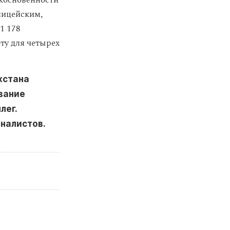
икосновенности
лицейским,
1 178
ту для четырех
хстана
вание
лег.
налистов.