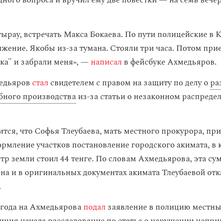
дного вопроса и вручил ему две повестки — на семь вечер
тырау, встречать Макса Бокаева. По пути полицейские в 
жение. Якобы из-за тумана. Стояли три часа. Потом при
ка" и забрали меня», —
написал
в фейсбуке Ахмедьяров.
медьяров
стал
свидетелем с правом на защиту по делу о
ра
бного производства
из-за статьи о незаконном распреде
ится, что Софья Тлеубаева, мать местного прокурора, пр
ормление участков постановление городского акимата, в
тр земли стоил 44 тенге. По словам Ахмедьярова, эта су
на и в оригинальных документах акимата Тлеубаевой отк
.
0 года на Ахмедьярова
подал
заявление в полицию местны