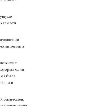
а и на 4-е
Кушуме
ехали эти
зглашении
лении земли в
иложила к
 которых один
мма была
азали в
й бизнесмен,