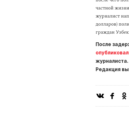
после чего по
частной жизни
журналист напи
долларов) пол
граждан Узбек
После задер
опубликовал
журналиста.
Редакция вы