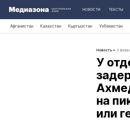
НОВОСТИ
ТЕКСТЫ
Афганистан
Казахстан
Кыргызстан
Узбекистан
Новость
3 февра
У отд
заде
Ахме
на пи
или г