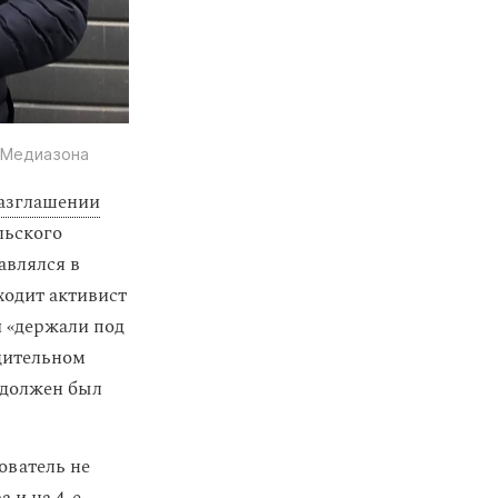
/ Медиазона
азглашении
льского
авлялся в
ходит активист
и «держали под
удительном
н должен был
ователь не