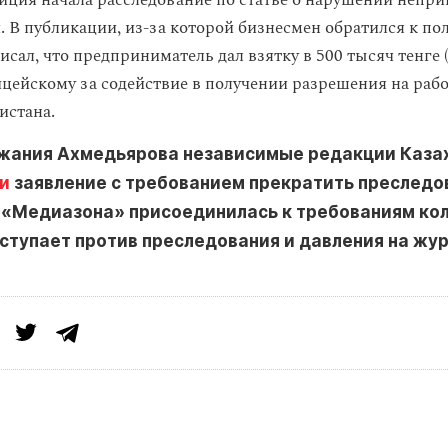
лиция начала расследование по статье о нарушении непр
. В публикации, из-за которой бизнесмен обратился к по
сал, что предприниматель дал взятку в 500 тысяч тенге (
ицейскому за содействие в получении разрешения на рабо
истана.
жания Ахмедьярова независимые редакции Каза
и
заявление с требованием прекратить преследо
 «Медиазона» присоединилась к требованиям кол
ступает против преследования и давления на жур