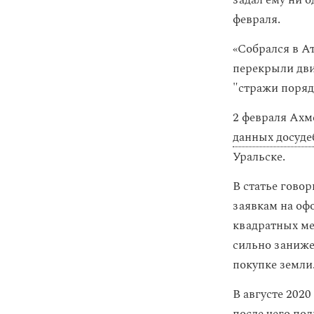
задал ему ни о
февраля.
«Собрался в А
перекрыли дви
"стражи поряд
2 февраля Ах
данных досуде
Уральске.
В статье говор
заявкам на оф
квадратных ме
сильно заниже
покупке земли
В августе 202