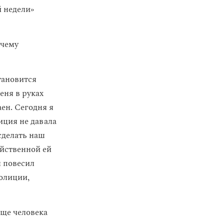
й недели»
очему
тановится
еня в руках
аен. Сегодня я
иция не давала
сделать наш
йственной ей
 повесил
полиции,
еще человека