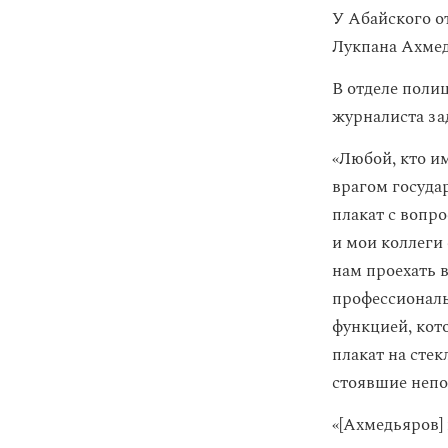
У Абайского о
Лукпана Ахмед
В отделе поли
журналиста за
«Любой, кто им
врагом государ
плакат с вопро
и мои коллеги
нам проехать 
профессиональ
функцией, кот
плакат на сте
стоявшие непо
«[Ахмедьяров]