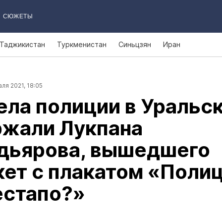
СЮЖЕТЫ
Таджикистан
Туркменистан
Синьцзян
Иран
ля 2021, 18:05
ела полиции в Уральс
ржали Лукпана
дьярова, вышедшего
кет с плакатом «Поли
естапо?»