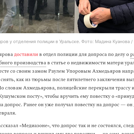
ров у отделения полиции в Уральске. Фото: Мадина Куанова 
ярова
доставили
в отдел полиции для допроса по делу о
р
бного производства
в статье о недвижимости матери ура
есте со своим замом Раулем Упоровым Ахмедьяров напр
 снять, как из тюрьмы после пятилетнего заключения вы
По словам Ахмедьярова, полицейские перекрыли трассу 
Кушумском посту», чтобы вручить ему повестку о «прин
на допрос. Ранее он уже получал повестку на допрос — о
евраля.
сказал «Медиазоне», что допрос так и не состоялся, след