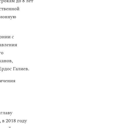
рокам до 8 лет
ественной
ционную
онии с
равления
го
канов,
Ердос Галиев.
ничения
главу
 в 2018 году