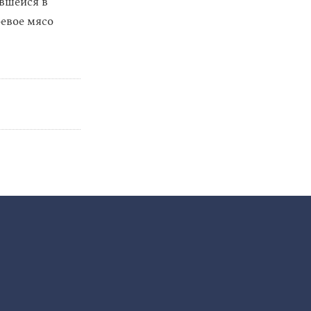
вшейся в
оевое мясо