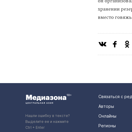
он организова
хранении резе
вместо говяжь
Связаться с ре
Авторы
Нашли ошибку в тексте?
Онлайны
Выделите ее и нажмите
Регионы
Ctrl + Enter