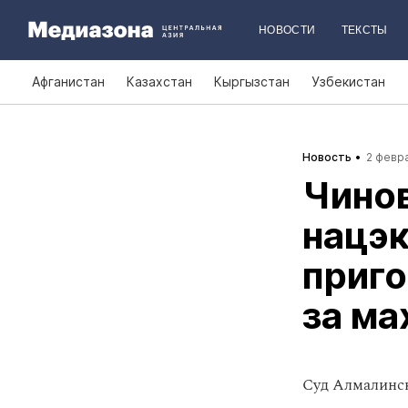
НОВОСТИ
ТЕКСТЫ
Афганистан
Казахстан
Кыргызстан
Узбекистан
Новость
2 февра
Чино
нацэк
приг
за ма
Суд Алмалинск