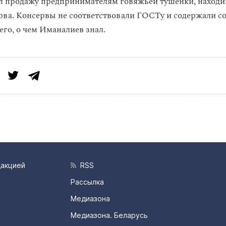
л продажу предпринимателям говяжьей тушенки, находи
рва. Консервы не соответствовали ГОСТу и содержали с
его, о чем Иманалиев знал.
дакцией
RSS
Рассылка
Медиазона
Медиазона. Беларусь