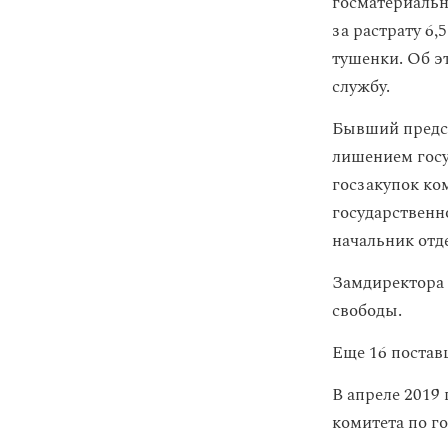
госматериальн
за растрату 6,
тушенки. Об 
службу.
Бывший предсе
лишением госу
госзакупок ко
государственн
начальник отд
Замдиректора 
свободы.
Еще 16 постав
В апреле 2019
комитета по г