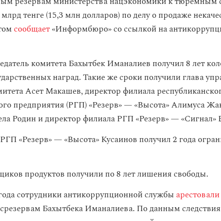
ым резервам министерства нацэкономики к тюремным с
5 млрд тенге (15,3 млн долларов) по делу о продаже некач
этом
сообщает
«Информбюро» со ссылкой на антикорруп
датель комитета Бахытбек Иманалиев получил 8 лет кол
дарственных наград. Такие же сроки получили глава уп
митета Асет Макашев, директор филиала республиканско
ого предприятия (РГП) «Резерв» — «Высота» Алимуса Жа
ела Родин и директор филиала РГП «Резерв» — «Сигнал» 
РГП «Резерв» — «Высота» Кусаинов получил 2 года огра
щиков продуктов получили по 8 лет лишения свободы.
 года сотрудники антикоррупционной службы
арестовали
осрезервам Бахытбека Иманалиева. По данным следствия,