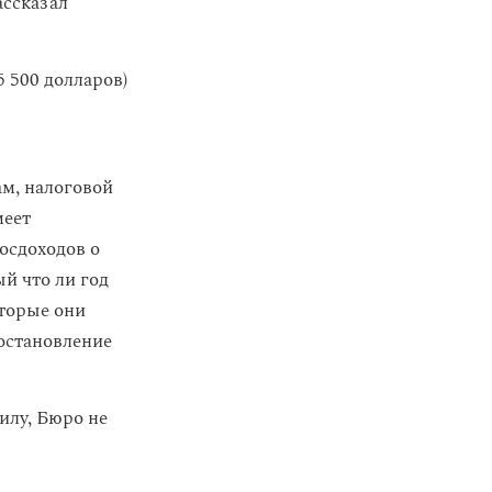
ассказал
 500 долларов)
м, налоговой
меет
осдоходов о
й что ли год
оторые они
остановление
илу, Бюро не