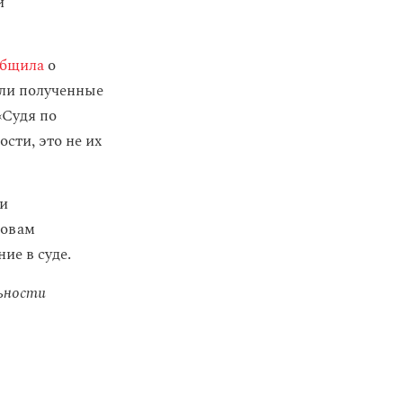
и
общила
о
али полученные
«Судя по
сти, это не их
 и
ловам
ие в суде.
ьности