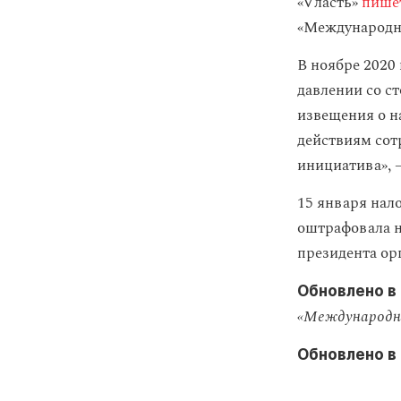
«Vласть»
пише
«Международн
В ноябре 2020
давлении со с
извещения о н
действиям сотр
инициатива», 
15 января нал
оштрафовала н
президента ор
Обновлено в 
«Международно
Обновлено в 