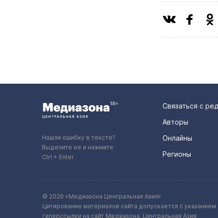
Связаться с ре
Авторы
Нашли ошибку в тексте?
Онлайны
Выделите ее и нажмите
Регионы
Ctrl + Enter
© 2026 «Медиазона Центральная Азия»
Цитирование материалов сайта допускается с указанием 
гиперссылки на сайт Медиазона. Центральная Азия