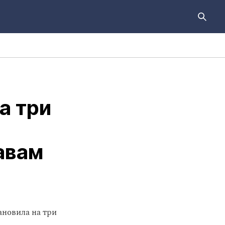
а три
авам
ановила на три