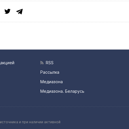
дакцией
RSS
Рассылка
Медиазона
Медиазона. Беларусь
источника и при наличии активной