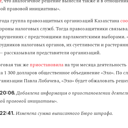
т
, что аналогичное решение вынесли также и в отношени
ой правовой инициативы».
 года группа правозащитных организаций Казахстана
со
тороны налоговых служб. Тогда правозащитники связыв
арушениях с предстоящими парламентскими выборами. 
удников налоговых органов, их суетливости и растерянно
— рассказывали представители организаций.
оговая так же
приостановила
на три месяца деятельность
а 1 300 долларов общественное объединение «Эхо». По с
ганизации Павла Лобачева, «Эхо» будет обжаловать решен
Добавлена информация о приостановлении деятел
20:06.
й правовой инициативы».
Изменена сумма выписанного Бюро штрафа.
22:41.