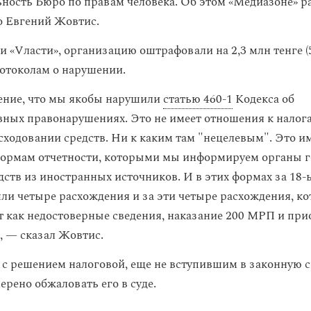
ьность Бюро по правам человека. Об этом «Медиазоне» р
о Евгений Жовтис.
 «Vласти», организацию оштрафовали на 2,3 млн тенге (5
отоколам о нарушении.
ение, что мы якобы нарушили
статью 460-1
Кодекса об
ных правонарушениях. Это не имеет отношения к налога
асходовании средств. Ни к каким там "нецелевым". Это и
ормам отчетности, которыми мы информируем органы г
дств из иностранных источников. И в этих формах за 18-ы
ли четыре расхождения и за эти четыре расхождения, к
 как недостоверные сведения, наказание 200 МРП и при
, — сказал Жовтис.
, с решением налоговой, еще не вступившим в законную с
ерено обжаловать его в суде.