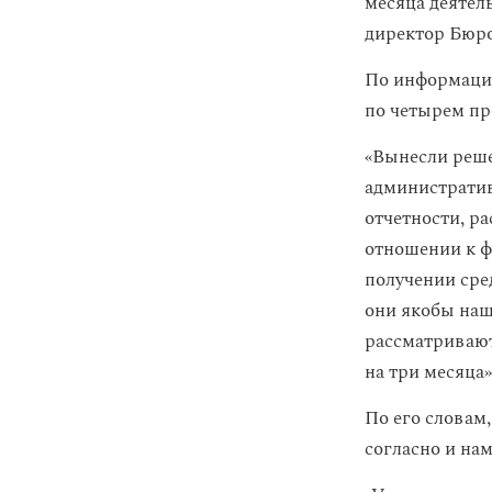
месяца деятел
директор Бюр
По информации
по четырем пр
«Вынесли реш
административ
отчетности, р
отношении к ф
получении сре
они якобы наш
рассматривают
на три месяца»
По его словам
согласно и нам