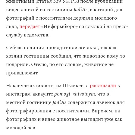
животными (статья 339 УК РК) после публикации
видеозаписей из гостиницы
JadiAs
, в которой для
фотографий с посетителями держали молодого
льва,
передает
«Информбюро» со ссылкой на пресс-
службу ведомства.
Сейчас полиция проводит поиски льва, так как
хозяин гостиницы сообщил, что животное кому-то
подарили. Отелю, по его словам, животное не
принадлежит.
Накануне активисты из Шымкента
рассказали
в
инстаграм-аккаунте
pomogi_zhivotnym,
что в
местной гостинице
JadiAs
содержится львенок для
фотографирования с посетителями. Впрочем, на
фотографиях и видео животное выглядит уже как
молодой лев.