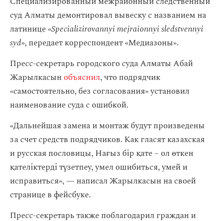
Специализированный межрайонный следственный
суд Алматы демонтировал вывеску с названием на
латинице «
Specializirovannyi mejraionnyi sledstvennyi
syd
», передает корреспондент «Медиазоны».
Пресс-секретарь городского суда Алматы Абай
Жарылкасын
объяснил
, что подрядчик
«самостоятельно, без согласования» установил
наименование суда с ошибкой.
«Дальнейшая замена и монтаж будут произведены
за счет средств подрядчиков. Как гласят казахская
и русская пословицы, Нағыз бір қате – ол өткен
қателіктерді түзетпеу, умел ошибиться, умей и
исправиться», — написал Жарылкасын на своей
странице в фейсбуке.
Пресс-секретарь также поблагодарил граждан и