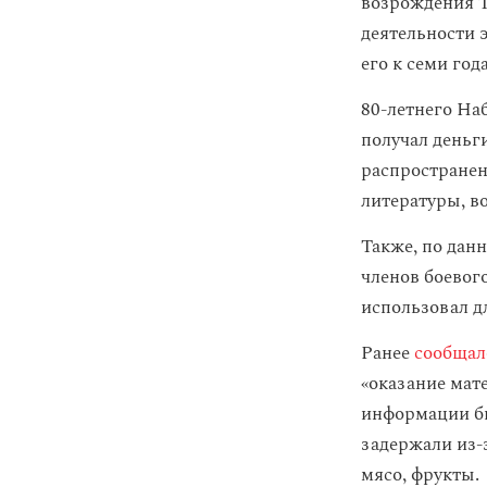
возрождения 
деятельности э
его к семи го
80-летнего Наб
получал деньг
распространен
литературы, в
Также, по дан
членов боевог
использовал д
Ранее
сообщал
«оказание мат
информации б
задержали из-
мясо, фрукты.