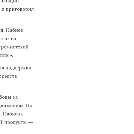
анизации
) и приговорил
ия, Набиев
л их на
стремистской
уппы».
для поддержки
средств
боды за
движения». По
, Набиева
ВТ продукты —