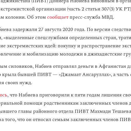
Таджикистана (ПИВТ) Дониера Набиева виновным в орг
кстремистской организации (часть 2 статьи 307(3) УК РТ
дам колонии. Об этом
сообщает
пресс-служба МВД.
иева задержали 27 августа 2020 года. По версии следств
и, «выделенные спецслужбами определенных стран, трати
ие экстремистских идей: покупку и распространение эк
овлечение и мобилизацию молодежи в джихадистские гр
ным силовиков, Набиев отправлял деньги в Афганистан 
о крыла бывшей ПИВТ — «Джамаат Ансаруллах», а часть 
ля своих нужд.
ось
, что Набиева приговорили к пяти годам лишения сво
ериальной помощи родственникам заключенных членов 
ывшего главы районного отдела ПИВТ Махмади Тешаева
за того, что он относил семьям заключенных членов ПИ