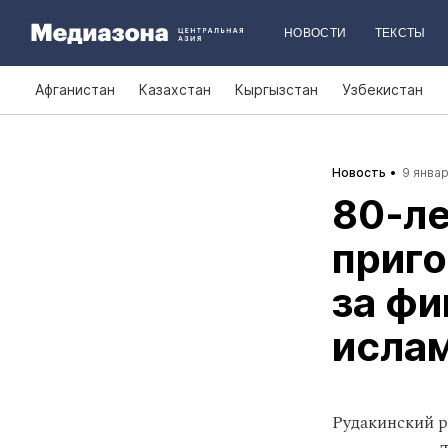
НОВОСТИ
ТЕКСТЫ
Афганистан
Казахстан
Кыргызстан
Узбекистан
Новость
9 январ
80‑л
приго
за ф
ислам
Рудакинский р