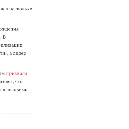
овел несколько
рождения
. В
абилизации
и», а лидер
иям
призвала
тают, что
ав человека,