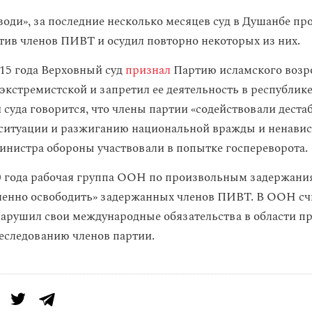
оди», за последние несколько месяцев суд в Душанбе пр
тив членов ПИВТ и осудил повторно некоторых из них.
015 года Верховный суд
признал
Партию исламского воз
экстремистской и запретил ее деятельность в республике
 суда говорится, что члены партии «содействовали дест
ситуации и разжиганию национальной вражды и ненавист
инистра обороны участвовали в попытке госпереворота.
0 года рабочая группа ООН по произвольным задержан
ленно освободить» задержанных членов ПИВТ. В ООН счи
арушил свои международные обязательства в области пр
еследованию членов партии.