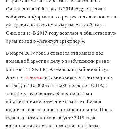
Серикжан Билаш переехал в Казахстан из
Синьцзяна в 2000 году. В 2014 году он начал
собирать информацию о репрессиях в отношении
уйгурских, казахских и кыргызских общин в
Синьцзяне. В 2017 году возглавил общественную
организацию
«Атажұрт еріктілері»
.
В марте 2019 года активиста отправили под
домашний арест по делу о возбуждении розни
(статья 174 УК РК). Ауэзовский районный суд
Алматы
признал
его виновным и приговорил к
штрафу в 110 000 тенге (280 долларов США) с
запретом руководить общественными
объединениями в течение семи лет. Билаш
подписал соглашение о признании вины. После
суда над активистом в августе 2019 года
организация сменила название на
«Нағыз