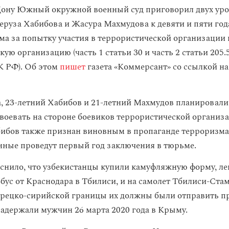
Дону Южный окружной военный суд приговорил двух ур
еруза Хабибова и Жасура Махмудова к девяти и пяти го
ма за попытку участия в террористической организации и
ую организацию (часть 1 статьи 30 и часть 2 статьи 205.5,
УК РФ). Об этом
пишет
газета «Коммерсант» со ссылкой на
а, 23-летний Хабибов и 21-летний Махмудов планировали
воевать на стороне боевиков террористической организ
бибов также признан виновным в пропаганде терроризма
нные проведут первый год заключения в тюрьме.
снило, что узбекистанцы купили камуфляжную форму, ле
обус от Краснодара в Тбилиси, и на самолет Тбилиси-Стам
урецко-сирийской границы их должны были отправить п
адержали мужчин 26 марта 2020 года в Крыму.