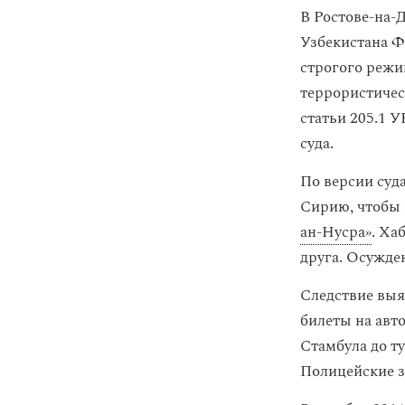
В Ростове-на-
Узбекистана Ф
строгого режи
террористическ
статьи 205.1 
суда.
По версии суд
Сирию, чтобы 
ан-Нусра»
. Ха
друга. Осужде
Следствие выя
билеты на авт
Стамбула до т
Полицейские з