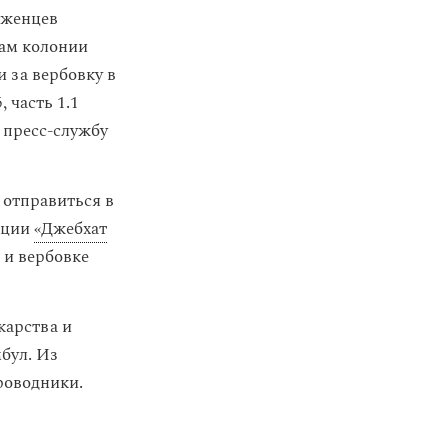
оженцев
дам колонии
 за вербовку в
 часть 1.1
 пресс-службу
 отправиться в
ации
«Джебхат
 и вербовке
карства и
бул. Из
роводники.