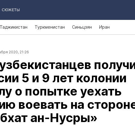
СЮЖЕТЫ
Таджикистан
Туркменистан
Синьцзян
Иран
бря 2020, 21:26
узбекистанцев получ
сии 5 и 9 лет колонии
лу о попытке уехать
ию воевать на сторон
бхат ан‑Нусры»