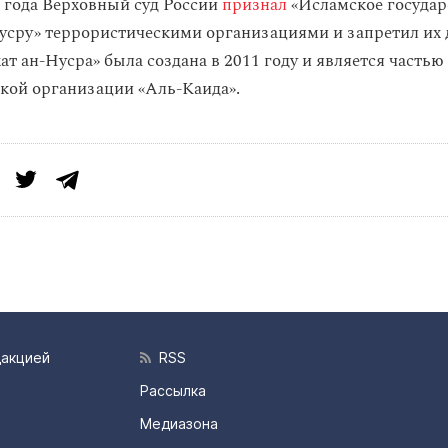
4 года Верховный суд России
признал
«Исламское государ
усру» террористическими организациями и запретил их 
ат ан-Нусра» была создана в 2011 году и является частью
кой организации «Аль-Каида».
дакцией
RSS
Рассылка
Медиазона