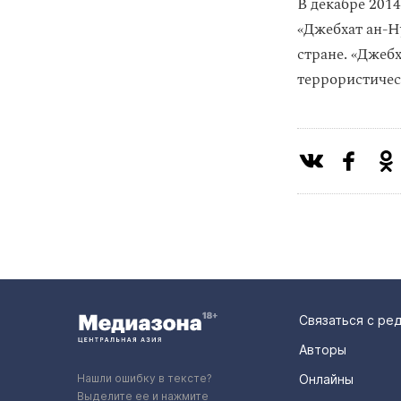
В декабре 201
«Джебхат ан-Н
стране. «Джебх
террористичес
Связаться с ре
Авторы
Нашли ошибку в тексте?
Онлайны
Выделите ее и нажмите