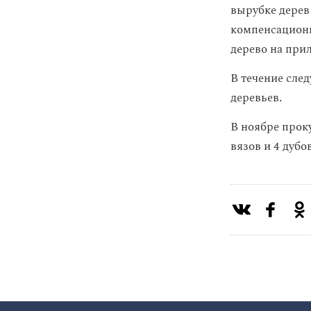
вырубке дерев
компенсационн
дерево на при
В течение сле
деревьев.
В ноябре про
вязов и 4 дубо