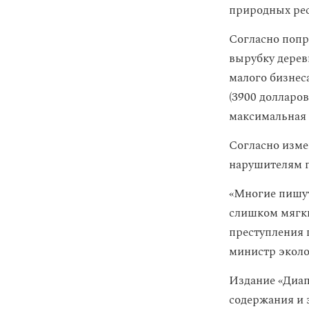
природных рес
Согласно попр
вырубку деревь
малого бизнеса
(3900 долларов
максимальная с
Согласно изме
нарушителям гр
«Многие пишут
слишком мягки
преступления 
министр эколо
Издание «Диа
содержания и 