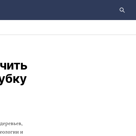
ичить
убку
деревьев,
геологии и