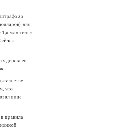
 штрафа за
олларов), для
 1,6 млн тенге
 Сейчас
ку деревьев
к.
дательстве
, что
азал вице-
 в правила
аконной