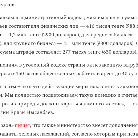
урсов.
авкам в административный кодекс, максимальная сумма
ев составит для физических лиц — 416 тысяч тенге (988 д
 — 1,2 млн тенге (2900 долларов), для среднего бизнеса —
), для крупного бизнеса — 4,1 млн тенге (9800 долларов).
умма штрафа составляет 277 тысяч тенге (650 долларов).
нениям в уголовный кодекс страны за незаконную выруб
озит 160 часов общественных работ или арест до 40 суто
 и отмечают, что действующие меры наказания в законо
. Мы полностью поддерживаем такую позицию и считаем
против природы должны караться намного жестче», — ск
гии Ерлан Нысанбаев.
пазон»
пишет
, что также министерство внесет дополнения
защиты зеленых насаждений, согласно которым при нез