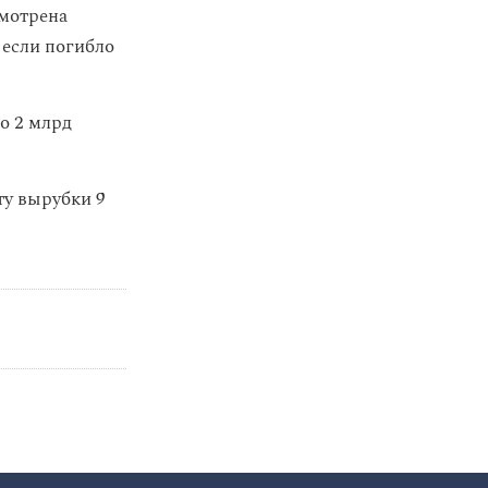
смотрена
 если погибло
о 2 млрд
ту вырубки 9