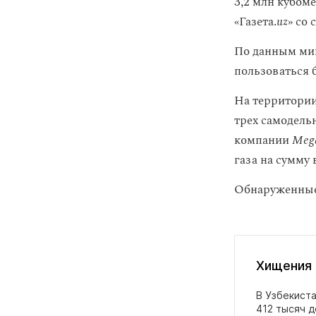
3,2 млн кубоме
«Газета.
uz
» со
По данным мин
пользоваться б
На территории
трех самодельн
компании
Mega
газа на сумму 
Обнаруженные 
Хищения 
В Узбекиста
412 тысяч 