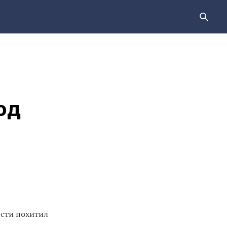
од
ести похитил