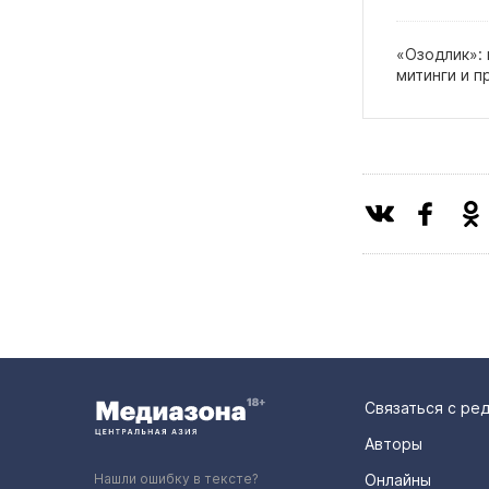
«Озодлик»:
митинги и п
Связаться с ре
Авторы
Нашли ошибку в тексте?
Онлайны