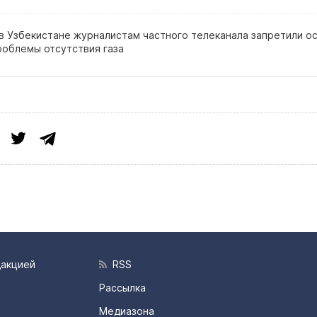
 в Узбекистане журналистам частного телеканала запретили о
роблемы отсутствия газа
дакцией
RSS
Рассылка
Медиазона