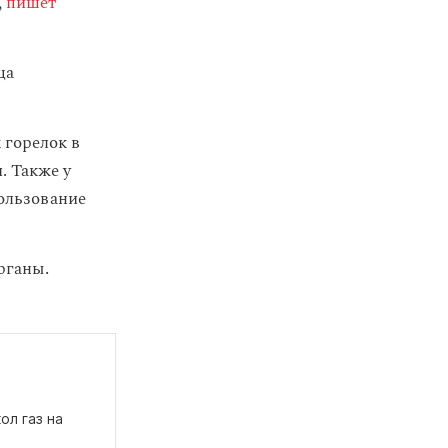
,
пишет
ца
 горелок в
. Также у
пользование
рганы.
ол газ на