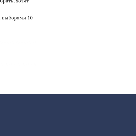
рать, хотят
и выборами 10