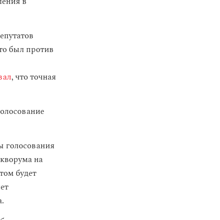
ления в
депутатов
кто был против
зал
, что точная
голосование
сы голосования
 кворума на
том будет
яет
.