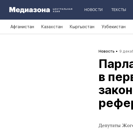
НОВОСТИ
ТЕКСТЫ
Афганистан
Казахстан
Кыргызстан
Узбекистан
Новость
9 декаб
Парл
в пер
закон
рефе
Депутаты Жого