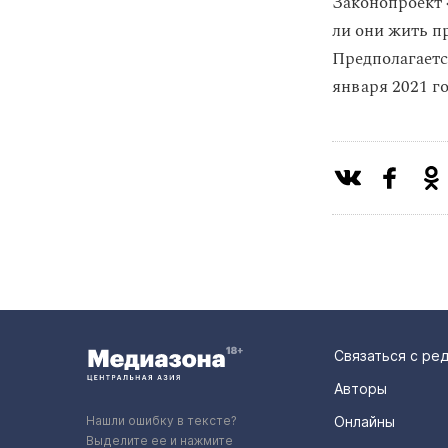
Законопроект 
ли они жить п
Предполагаетс
января 2021 го
Связаться с ре
Авторы
Нашли ошибку в тексте?
Онлайны
Выделите ее и нажмите