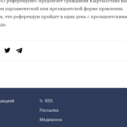
«О референдуме» предлагает гражданам Кыргызстана выб
ри парламентской или президентской форме правления.
я, что референдум пройдет в один день с президентским
да.
дакцией
RSS
Рассылка
Медиазона