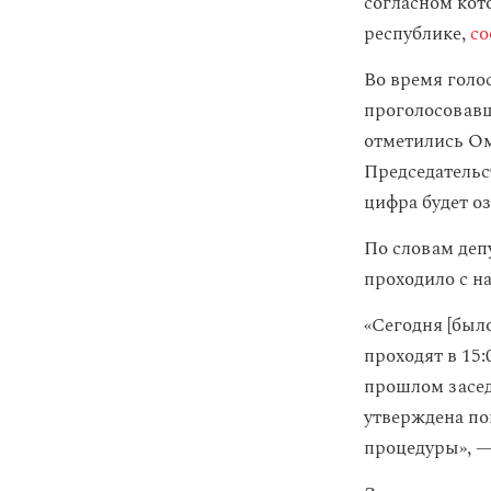
согласном кот
республике,
со
Во время голо
проголосовавш
отметились Ом
Председатель
цифра будет оз
По словам деп
проходило с н
«Сегодня [был
проходят в 15:
прошлом заседа
утверждена по
процедуры», 