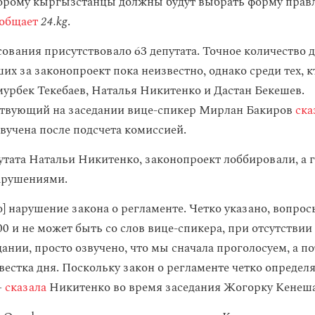
орому кыргызстанцы должны будут выбрать форму прав
общает
24.kg
.
сования присутствовало 63 депутата. Точное количество 
их за законопроект пока неизвестно, однако среди тех, 
урбек Текебаев, Наталья Никитенко и Дастан Бекешев.
ствующий на заседании вице-спикер Мирлан Бакиров
ска
вучена после подсчета комиссией.
утата Натальи Никитенко, законопроект лоббировали, а 
арушениями.
о] нарушение закона о регламенте. Четко указано, вопро
00 и не может быть со слов вице-спикера, при отсутствии
нии, просто озвучено, что мы сначала проголосуем, а по
вестка дня. Поскольку закон о регламенте четко определ
—
сказала
Никитенко во время заседания Жогорку Кенеша