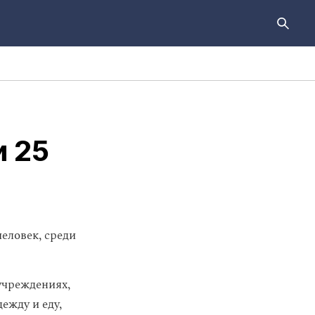
и 25
еловек, среди
учреждениях,
ежду и еду,