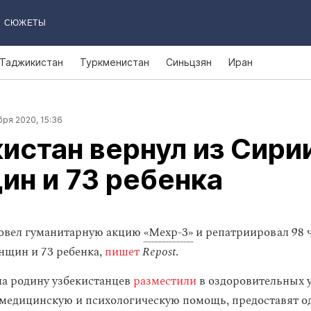
СЮЖЕТЫ
Таджикистан
Туркменистан
Синьцзян
Иран
ря 2020, 15:36
истан вернул из Сири
н и 73 ребенка
ровел гуманитарную акцию
«Мехр-3»
и репатриировал 98 ч
нщин и 73 ребенка,
пишет
Repost
.
а родину узбекистанцев
разместили
в оздоровительных 
 медицинскую и психологическую помощь, предоставят од