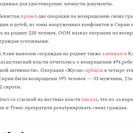
одимые для удостоверение личности документы.
збекистан
провел
две операции по возвращению своих гра
ин и детей, из зоны вооруженных конфликтов в Сирии и
ть на родину 220 человек. ООН назвал операции по воз
 граждан успешными.
 Азии вывозом сограждан на родину также
занимался
Ка
азахстанский власти отчитались о возвращении 494 ребе
кой активности». Операция «Жусан»
прошла
в четыре эта
 Сирии были возвращены 595 человек — 33 мужчины, 156
32 сироты.
imes
со ссылкой на местные власти
писала
, что из-за кор
ан и Тунис прекратили репатриировать своих граждан.