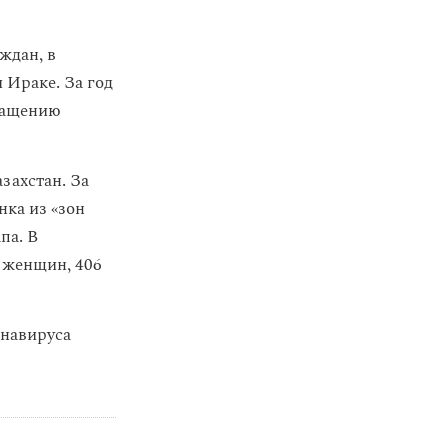
ждан, в
 Ираке. За год
вращению
захстан. За
нка из «зон
па. В
 женщин, 406
онавируса