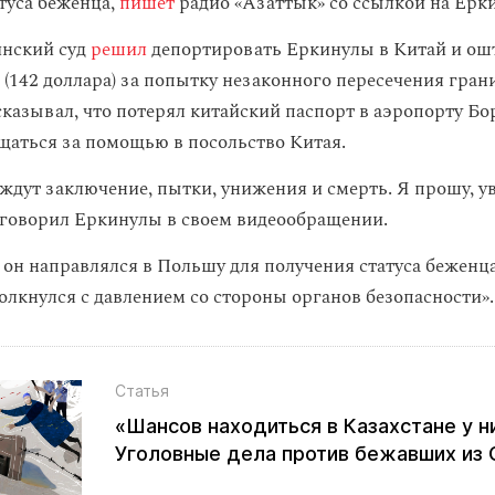
атуса беженца,
пишет
радио «Азаттык» со ссылкой на Ерк
инский суд
решил
депортировать Еркинулы в Китай и ошт
 (142 доллара) за попытку незаконного пересечения гран
казывал, что потерял китайский паспорт в аэропорту Бо
щаться за помощью в посольство Китая.
 ждут заключение, пытки, унижения и смерть. Я прошу, у
 говорил Еркинулы в своем видеообращении.
 он направлялся в Польшу для получения статуса беженца,
олкнулся с давлением со стороны органов безопасности».
Статья
«Шансов находиться в Казахстане у ни
Уголовные дела против бежавших из 