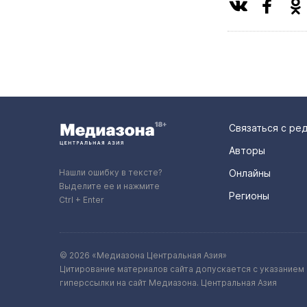
Связаться с ре
Авторы
Нашли ошибку в тексте?
Онлайны
Выделите ее и нажмите
Регионы
Ctrl + Enter
© 2026 «Медиазона Центральная Азия»
Цитирование материалов сайта допускается с указанием 
гиперссылки на сайт Медиазона. Центральная Азия