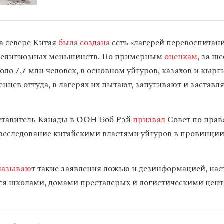
а севере Китая
была создана
сеть «лагерей перевоспитани
 религиозных меньшинств. По примерным
оценкам
, за ш
ло 7,7 млн человек, в основном уйгуров, казахов и кырг
нцев оттуда, в лагерях их пытают, запугивают и заставл
ставитель Канады в ООН Боб Рэй
призвал
Совет по прав
реследование китайскими властями уйгуров в провинци
называю
т такие заявления ложью и дезинформацией, наст
ся школами, домами престалерых и логистическими цент