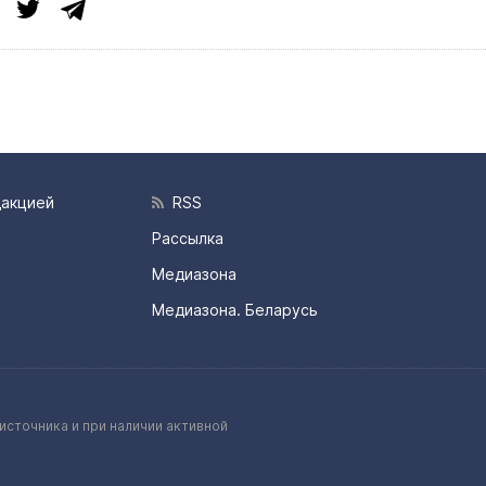
дакцией
RSS
Рассылка
Медиазона
Медиазона. Беларусь
источника и при наличии активной