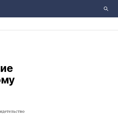
ние
ому
идетельство