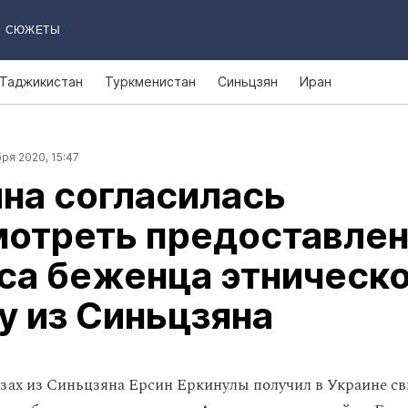
СЮЖЕТЫ
Таджикистан
Туркменистан
Синьцзян
Иран
ря 2020, 15:47
на согласилась
мотреть предоставле
са беженца этническ
у из Синьцзяна
зах из Синьцзяна Ерсин Еркинулы получил в Украине св