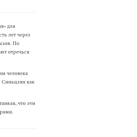
я» для
есть лет через
ызов. По
яют отречься
ам человека
и Синьцзян как
аивая, что эти
рами.