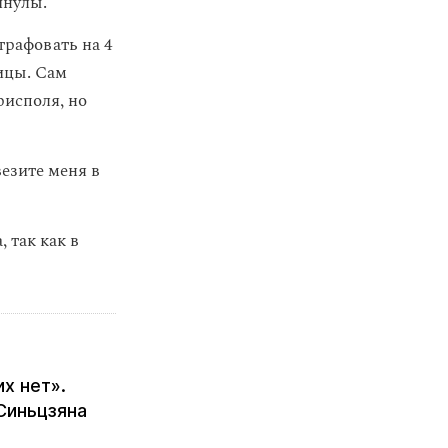
инулы.
рафовать на 4
ицы. Сам
рисполя, но
везите меня в
 так как в
х нет».
Синьцзяна