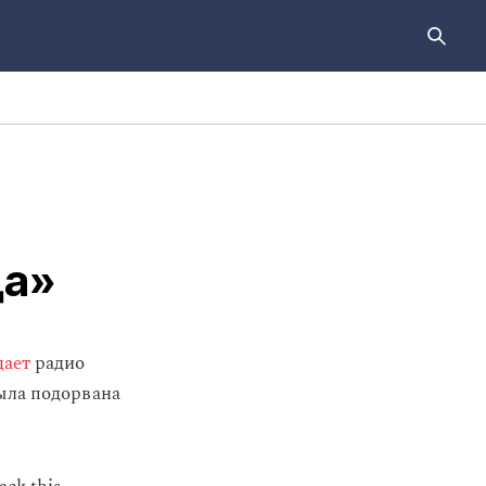
да»
щает
радио
ыла подорвана