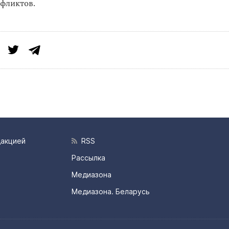
фликтов.
дакцией
RSS
Рассылка
Медиазона
Медиазона. Беларусь