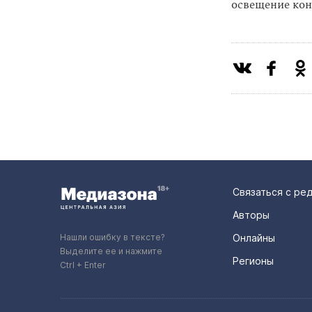
освещение кон
Связаться с ре
Авторы
Нашли ошибку в тексте?
Онлайны
Выделите ее и нажмите
Регионы
Ctrl + Enter