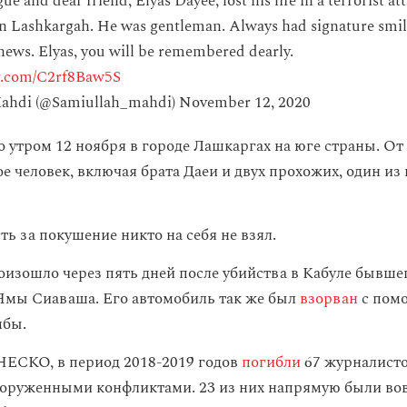
ue and dear friend, Elyas Dayee, lost his life in a terrorist at
n Lashkargah. He was gentleman. Always had signature smile
 news. Elyas, you will be remembered dearly.
er.com/C2rf8Baw5S
ahdi (@Samiullah_mahdi)
November 12, 2020
 утром 12 ноября в городе Лашкаргах на юге страны. От
е человек, включая брата Даеи и двух прохожих, один из
ь за покушение никто на себя не взял.
изошло через пять дней после убийства в Кабуле бывше
Ямы Сиаваша. Его автомобиль так же был
взорван
с пом
мбы.
ЕСКО, в период 2018-2019 годов
погибли
67 журналисто
оруженными конфликтами. 23 из них напрямую были во