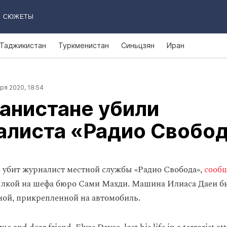
СЮЖЕТЫ
Таджикистан
Туркменистан
Синьцзян
Иран
ря 2020, 18:54
анистане убили
алиста «Радио Свобо
 убит журналист местной службы «Радио Свобода»,
сооб
ылкой на шефа бюро Сами Махди. Машина Илиаса Даеи б
ой, прикрепленной на автомобиль.