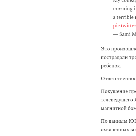
My colleag
morning i
a terrible
pic.twitt
— Sami M
Это произошло
пострадали тро
ребенок.
Ответственност
Покушение про
телеведущего 
магнитной бо
По данным ЮН
охваченных во