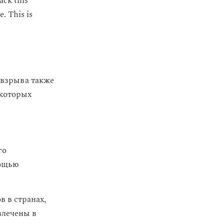
tack this
. This is
 взрыва также
 которых
го
ощью
в в странах,
влечены в