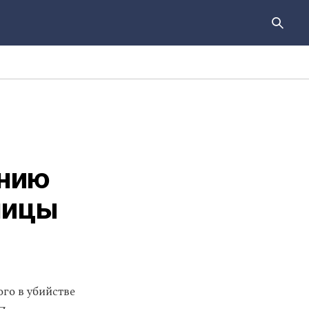
ению
ницы
го в убийстве