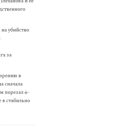
Плеханова и ее
дственного
 на убийство
м
.
га за
озрению в
на сначала
м порезал 6-
 в стабильно