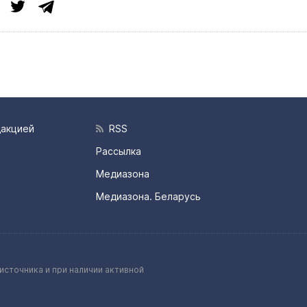
дакцией
RSS
Рассылка
Медиазона
Медиазона. Беларусь
источника и при наличии активной