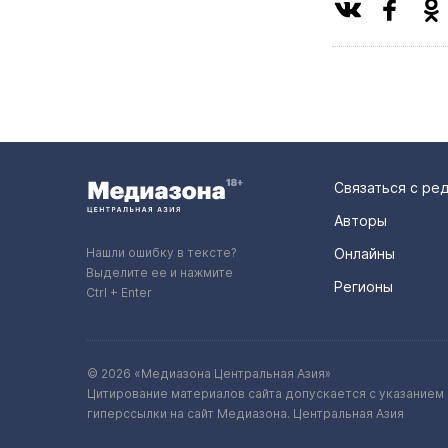
Связаться с ре
Авторы
Нашли ошибку в тексте?
Онлайны
Выделите ее и нажмите
Регионы
Ctrl + Enter
© 2026 «Медиазона Центральная Азия»
Цитирование материалов сайта допускается с указанием 
гиперссылки на сайт Медиазона. Центральная Азия