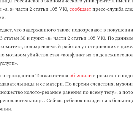
ницы Российского экономического университета имени 
 «а, з» части 2 статьи 105 УК),
сообщает
пресс-служба сле
ии.
едает, что задержанного также подозревают в покушении
 3 статьи 30 и пункт «в» части 2 статьи 105 УК). По данны
 комитета, подозреваемый работал у потерпевших в доме
о мотивом убийства стал «конфликт из-за денежного дол
услуги».
его гражданина Таджикистана
объявили
в розыск по под
одавательницы и ее матери. По версии следствия, мужчи
ножество колото-резаные ранения по всему телу», а пото
реподавательницы. Сейчас ребенок находится в больнице
янии.