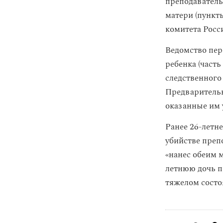
преподаватель
матери (пункты
комитета Росс
Ведомство пер
ребенка (часть
следственного
Предварительн
оказанные им 
Ранее 26-летн
убийстве преп
«нанес обеим м
летнюю дочь п
тяжелом состо