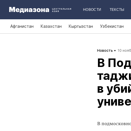
НОВОСТИ
ТЕКСТЫ
Афганистан
Казахстан
Кыргызстан
Узбекистан
Новость
10 нояб
В По
тадж
в уби
униве
В подмосковно