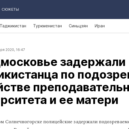
СЮЖЕТЫ
Таджикистан
Туркменистан
Синьцзян
Иран
ря 2020, 16:47
дмосковье задержали
икистанца по подозр
йстве преподаватель
рситета и ее матери
м Солнечногорске полицейские задержали подозреваемо