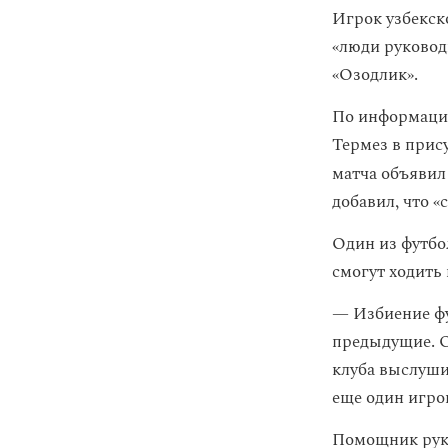
Игрок узбекск
«люди руковод
«Озодлик».
По информации
Термез в прис
матча объявил
добавил, что «
Один из футбо
смогут ходить
— Избиение фу
предыдущие. О
клуба выслуши
еще один игро
Помощник руко