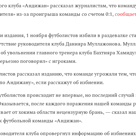
ого клуба «Андижан» рассказал журналистам, что команд
ителя» из-за проигрыша команды со счетом 0:1,
сообщае
 издания, 1 ноября футболистов избили в раздевалке ст
утствие руководителя клуба Данияра Муллажонова. Мулл
 об увольнении
главного тренера клуба Бахтияра Хамиду
серьезно поговорил» с игроками.
листов рассказал изданию, что команде угрожали тем, что
 по Андижану», если расскажут об избиении.
тболистов происходит не впервые, но последний случай
казывается, после каждого поражения нашей команды 
вает от хокима области нецензурную брань, — сказал на
к футбольной команды «Андижан».
водителя клуба опровергнул информацию об избиениях и