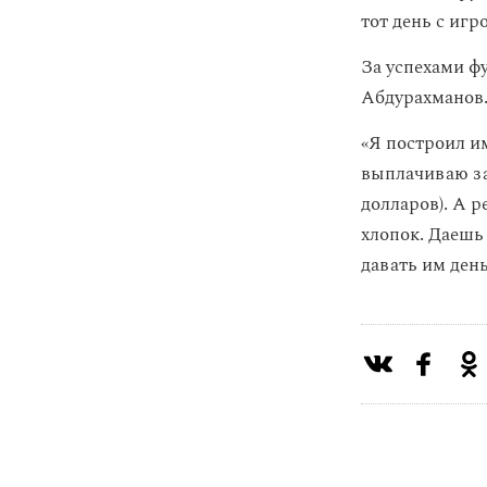
тот день с иг
За успехами ф
Абдурахманов. 
«Я построил им
выплачиваю за
долларов). А р
хлопок. Даешь
давать им ден