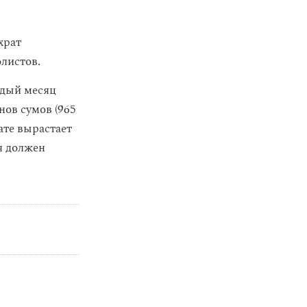
храт
олистов.
ждый месяц
ов сумов (965
тате вырастает
я должен