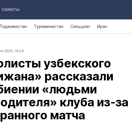
СЮЖЕТЫ
Таджикистан
Туркменистан
Синьцзян
Иран
я 2020, 16:24
олисты узбекского
ижана» рассказали
збиении «людьми
одителя» клуба из‑за
ранного матча