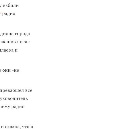
у избили
т
радио
адиона города
ажанов после
ллаева и
 они «не
 превзошел все
руководитель
шему радио
 сказал, что в