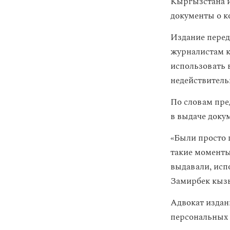
Кыргызстана и
документы о к
Издание перед
журналистам к
использовать 
недействител
По словам пре
в выдаче доку
«Были просто 
такие моменты
выдавали, исп
Замирбек кыз
Адвокат издан
персональных 