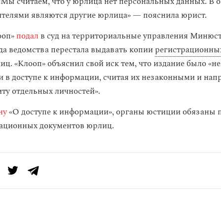
«Мы считаем, что у юрлица нет персональных данных. В 
дителями являются другие юрлица» — пояснила юрист.
ооп»
подал
в суд на территориальные управления Минюста
ода ведомства перестала выдавать копии
регистрационны
ц. «Клооп» объяснил свой иск тем, что издание было «не
 в доступе к информации, считая их незаконными и на
иту отдельных личностей».
ну
«О доступе к информации», органы юстиции обязаны 
ационных документов юрлиц.