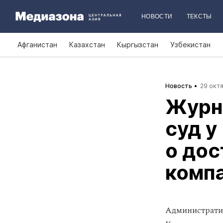
НОВОСТИ
ТЕКСТЫ
Афганистан
Казахстан
Кыргызстан
Узбекистан
Новость
29 октя
Журн
суд у
о дос
комп
Административ