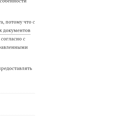
особенности
, потому что с
х документов
 согласно с
правленными
предоставлять