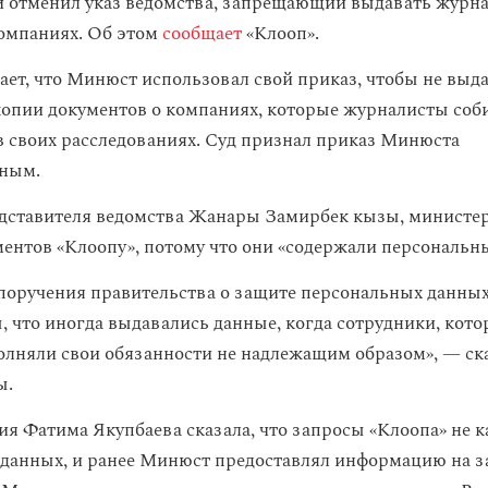
 отменил указ ведомства, запрещающий выдавать журн
омпаниях. Об этом
сообщает
«Клооп».
ает, что Минюст использовал свой приказ, чтобы не выд
опии документов о компаниях, которые журналисты соб
в своих расследованиях. Суд признал приказ Минюста
ьным.
дставителя ведомства Жанары Замирбек кызы, министер
ментов «Клоопу», потому что они «содержали персональн
поручения правительства о защите персональных данных
, что иногда выдавались данные, когда сотрудники, кото
олняли свои обязанности не надлежащим образом», — ск
ы.
ия Фатима Якупбаева сказала, что запросы «Клоопа» не к
данных, и ранее Минюст предоставлял информацию на 