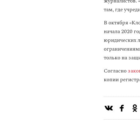
журналистов. 
там, где учре
В октября «Кл
начала 2020 г
юридических ли
ограничениями
только на защ
Согласно
зако
копии регистр