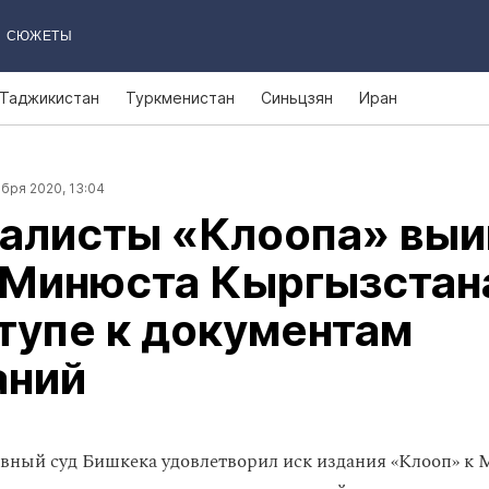
СЮЖЕТЫ
Таджикистан
Туркменистан
Синьцзян
Иран
бря 2020, 13:04
алисты «Клоопа» выи
 Минюста Кыргызстан
тупе к документам
аний
ный суд Бишкека удовлетворил иск издания «Клооп» к