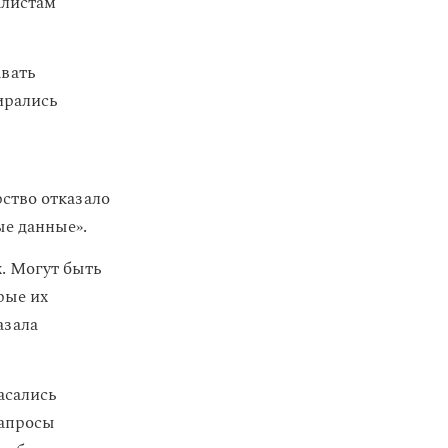
алистам
авать
ирались
ство отказало
ые данные».
. Могут быть
рые их
азала
асались
запросы