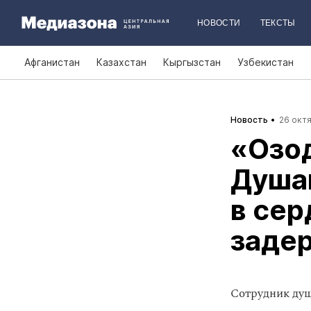
НОВОСТИ
ТЕКСТЫ
Афганистан
Казахстан
Кыргызстан
Узбекистан
Новость
26 октя
«Озод
Душа
в сер
заде
Сотрудник ду