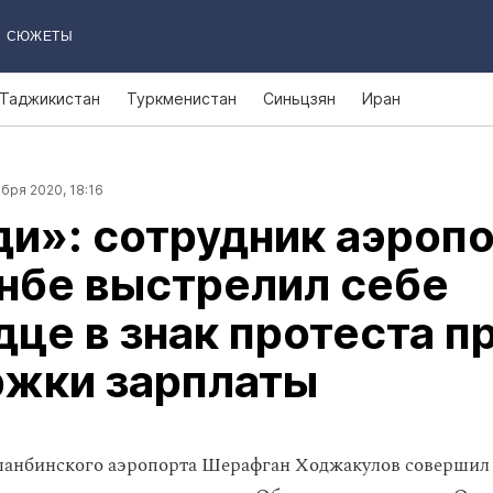
СЮЖЕТЫ
Таджикистан
Туркменистан
Синьцзян
Иран
бря 2020, 18:16
и»: сотрудник аэроп
нбе выстрелил себе
дце в знак протеста п
ржки зарплаты
шанбинского аэропорта Шерафган Ходжакулов совершил