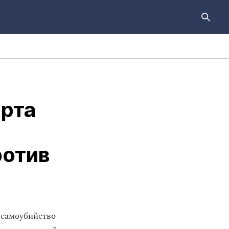
орта
ротив
 самоубийство