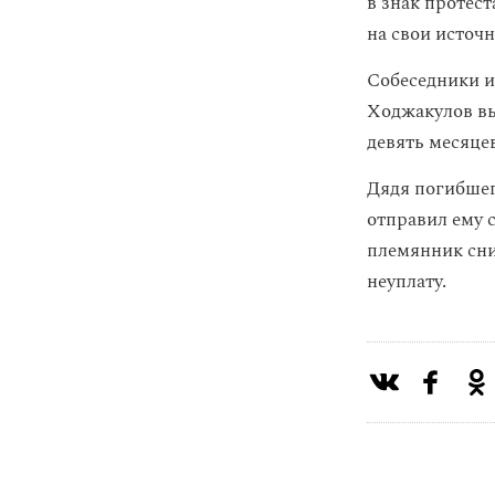
в знак протес
на свои источн
Собеседники и
Ходжакулов вы
девять месяце
Дядя погибшег
отправил ему с
племянник сни
неуплату.