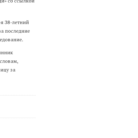
и» со ссылкой
ря 38-летний
за последние
едование.
янник
 словам,
лицу за