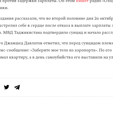
та против задержки зарплаты. Об этом
пишет
радио «Озод
ики.
здания рассказали, что во второй половине дня 26 октяб
стрелил себе в сердце после отказа в выплате зарплаты 
в. МВД Таджикистана подтвердило суицид и начало рассл
о Джамшед Давлатов отметил, что перед суицидом плем
мс-сообщение: «Заберите мое тело из аэропорта». По его
мал квартиру, а в день самоубийства его выставили на у