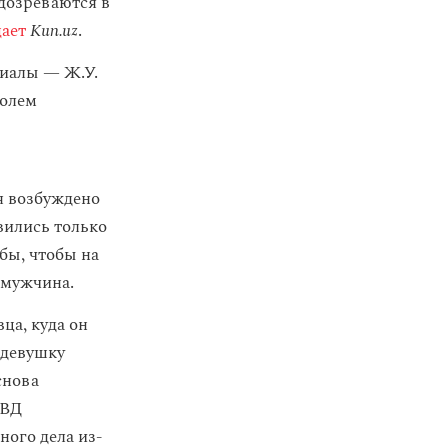
одозреваются в
ает
Kun.uz
.
циалы — Ж.У.
ролем
ря возбуждено
вились только
бы, чтобы на
л мужчина.
ца, куда он
 девушку
снова
ОВД
ного дела из-