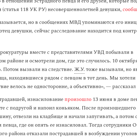
о в отношении эстрадного певца и его друзей, которые п
 (статья 118 УК РУ) несовершеннолетней девушки,
сообщ
называется, но в сообщениях МВД упоминаются его ини
 отец девушки
,
сейчас расследование находится под конт
рокуратуры вместе с представителями УВД побывали в
ом районе и осмотрели дом, где это случилось. 10 октяб
о. Потом вызвали на следствие.
Ж.У.
тоже вызывали, но я
ища, находившиеся рядом с певцом в тот день. Мы хотели 
твие велось не односторонне, а объективно», — рассказа
традавшей, изнасилование
произошло
13 июня в доме пев
сте с подругой и напоил коньяком. После произошедшего
ину, отвезли на кладбище и начали запугивать, а потом 
 певца, где он опять ее изнасиловал. Тогда сотрудники 
ого района отказали пострадавшей в возбуждении уголов