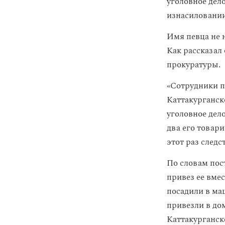
уголовное дел
изнасиловании
Имя певца не 
Как рассказал
прокуратуры.
«Сотрудники п
Каттакурганск
уголовное дел
два его товар
этот раз следс
По словам пос
привез ее вме
посадили в маш
привезли в дом
Каттакурганск