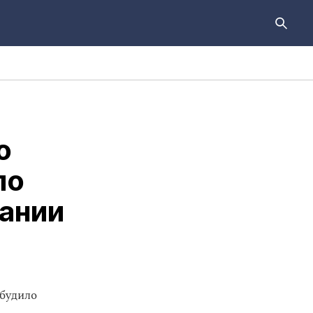
о
ло
вании
збудило