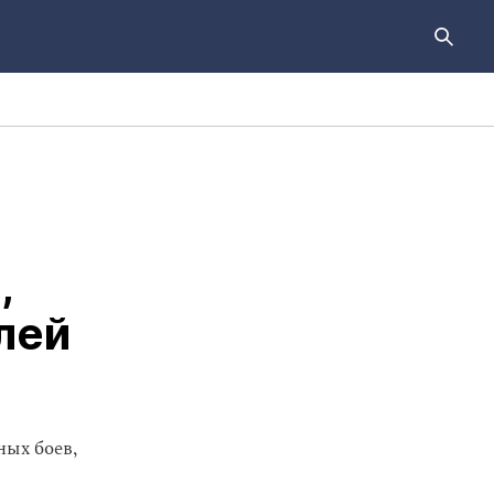
,
лей
ых боев,