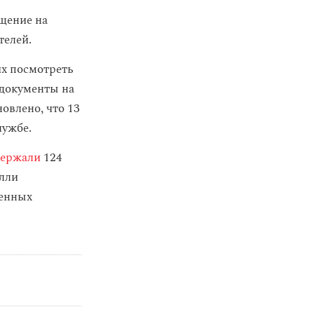
щение на
телей.
х посмотреть
 документы на
овлено, что 13
лужбе.
держали
124
лли
венных