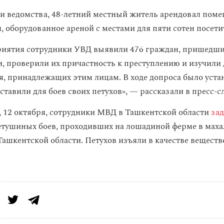
 ведомства, 48-летний местный житель арендовал поме
, оборудованное ареной с местами для пяти сотен посети
риятия сотрудники УВД выявили 476 граждан, пришедши
, проверили их причастность к преступлению и изучили
я, принадлежащих этим лицам. В ходе допроса было устан
тавили для боев своих петухов», — рассказали в пресс-с
, 12 октября, сотрудники МВД в Ташкентской области
за
етушиных боев, проходивших на лошадиной ферме в маха
 Ташкентской области. Петухов изъяли в качестве вещест