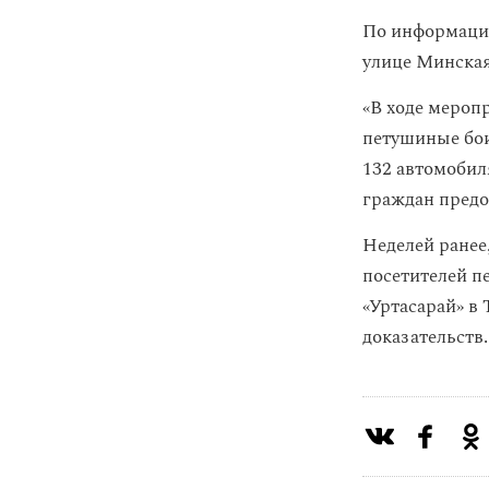
По информации
улице Минская
«В ходе мероп
петушиные бои
132 автомобил
граждан предос
Неделей ранее
посетителей п
«Уртасарай» в
доказательств.