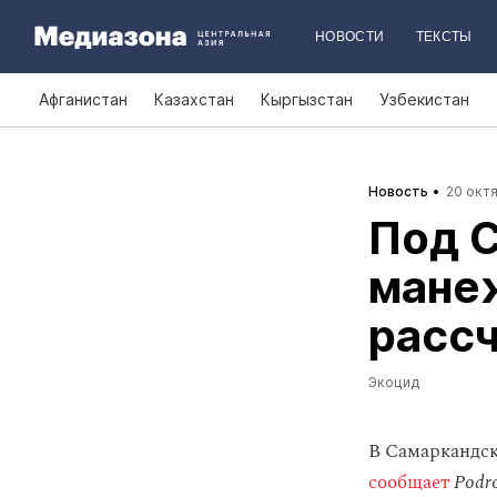
НОВОСТИ
ТЕКСТЫ
Афганистан
Казахстан
Кыргызстан
Узбекистан
Новость
20 октя
Под 
манеж
рассч
Экоцид
В Самаркандск
сообщает
Podr