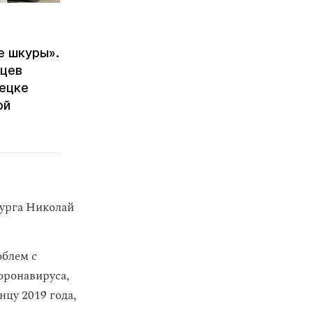
е шкуры».
нцев
лецке
ой
бурга Николай
облем с
оронавируса,
нцу 2019 года,