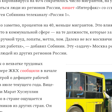
а коронавируса на 40% сократилось число мигрантов, на 
аться люди из регионов России,
пишет
«Интерфакс» со сс
ея Собянина телеканалу «Россия 1».
ло заметно, процентов на 40, меньше мигрантов. Это вли
 что в коммунальной сфере — на те должности, которые з
ручной труд, лопаты, метла, лом. Далеко не все москвич
аких работах», — добавил Собянин. Эту «задачу» Москва 
людей из других регионов России.
 о нехватке трудовых
сфере ЖКХ
сообщили
в начале
трой о дефиците рабочей
в июле текущего года. Вице-
ии Марат Хуснуллин
то в стране ощущается
ников из других стран. Он