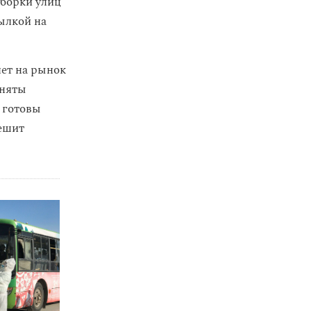
уборки улиц
ылкой на
яет на рынок
аняты
и готовы
решит