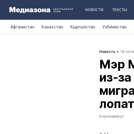
НОВОСТИ
ТЕКСТЫ
Афганистан
Казахстан
Кыргызстан
Узбекистан
Новость
18 октя
Мэр М
из‑за
мигра
лопат
Коронавирус