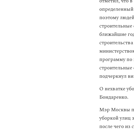
отметил, что в
определенный 
поэтому людей
строительные 
ближайшие го
строительства
министерство
программу по 
строительные 
подчеркнул ви
О нехватке уб
Бондаренко.
Мэр Москвы по
уборкой улиц з
после чего из 