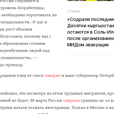
 России сохраняется
уровень безработицы,
Статья
 необходимо переучивать на
«Содрали последни
специальности. «У нас в
Десятки кыргызста
ды рост объемов
остаются в Соль‑И
 безусловен, поэтому мы с
после организованн
м образования готовим
МИДом эвакуации
переобучению людей под
специальности», —
це-премьер.
орщиков улиц от снега
говорил
и вице-губернатор Петер
обещал, что несмотря на отток трудовых мигрантов, пр
имой не будет. 30 марта Россия
закрыла
границы из-за к
страны начали уезжать иностранцы. Только в Москве к ко