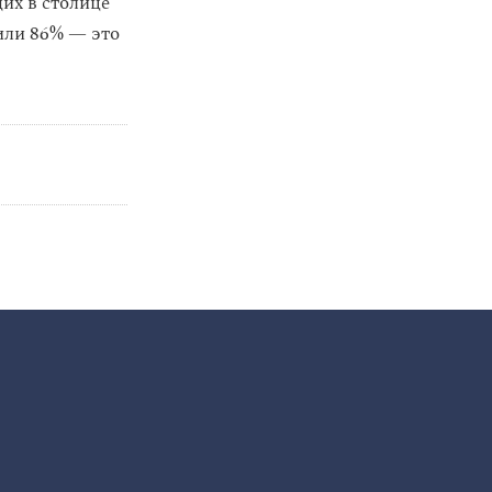
их в столице
 или 86% — это