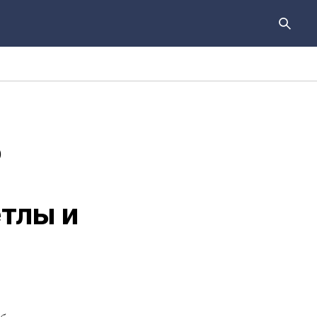
о
етлы и