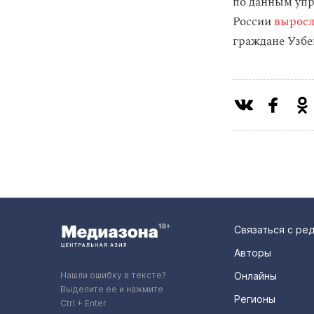
по данным упр
России
вырос
граждане Узбе
Связаться с ре
Авторы
Нашли ошибку в тексте?
Онлайны
Выделите ее и нажмите
Регионы
Ctrl + Enter