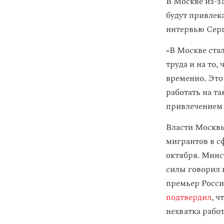
В Москве из-з
будут привлек
интервью Серг
«В Москве ста
труда и на то,
временно. Это 
работать на т
привлечением 
Власти Москвы
мигрантов в 
октября. Минс
силы говорил 
премьер Росс
подтвердил
, ч
нехватка работ