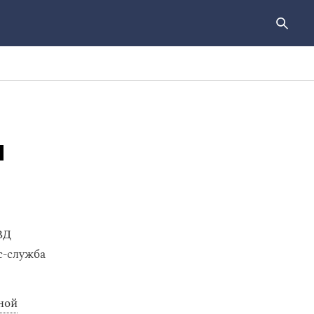
и
ВД
с-служба
ной