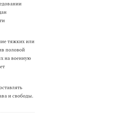
ледовании
дан
ти
ние тяжких или
ив половой
ых на военную
ет
оставлять
ава и свободы.