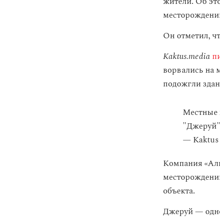
жители. Об эт
месторождени
Он отметил, чт
Kaktus.media
п
ворвались на 
подожгли здан
Местные 
"Джеруй
— Kaktus
Компания «Аль
месторождени
объекта.
Джеруй — одно