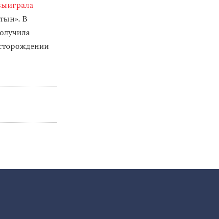
выиграла
тын». В
получила
месторождении