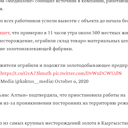
ом «Медиазоне» сообщил источник в компании, работающ
и.
о всех работников успели вывезти с объекта до начала б
ишет
, что примерно в 11 часов утра около 500 местных ж
месторождение, ограбили склад товаро-материальных це
ие золотоизвлекающей фабрики.
жители ограбили и подожгли золотодобывающее предпр
"
https://t.co/GvA73lmufh
pic.twitter.com/DvWxDCWUdN
 Media (@kaktus__media)
October 6, 2020
янс Алтын» подтвердила, что приостановила работы на
и из-за проникновения посторонних на территорию реж
 из самых крупных месторождений золота в Кыргызстане