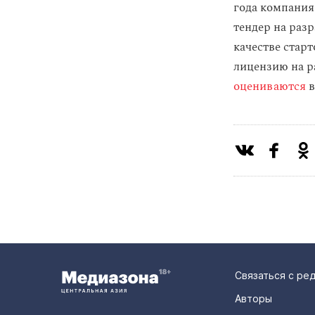
года компания
тендер на раз
качестве стар
лицензию на р
оцениваются
в
Связаться с ре
Авторы