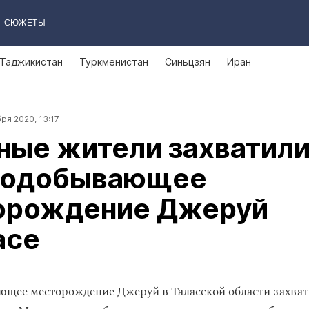
СЮЖЕТЫ
Таджикистан
Туркменистан
Синьцзян
Иран
ря 2020, 13:17
ные жители захватил
тодобывающее
орождение Джеруй
асе
щее месторождение Джеруй в Таласской области захва