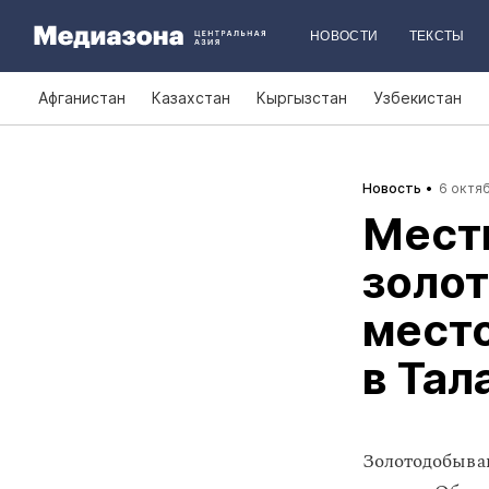
НОВОСТИ
ТЕКСТЫ
Афганистан
Казахстан
Кыргызстан
Узбекистан
Новость
6 октяб
Мест
золо
мест
в Тал
Золотодобываю