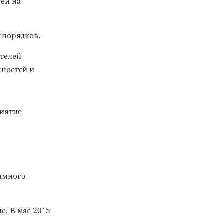
ей на
еспорядков.
ителей
нностей и
иятие
имного
. В мае 2015