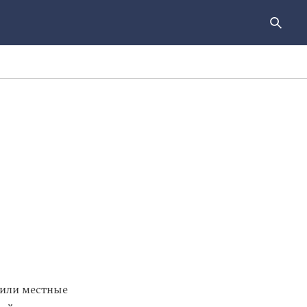
и
тили местные