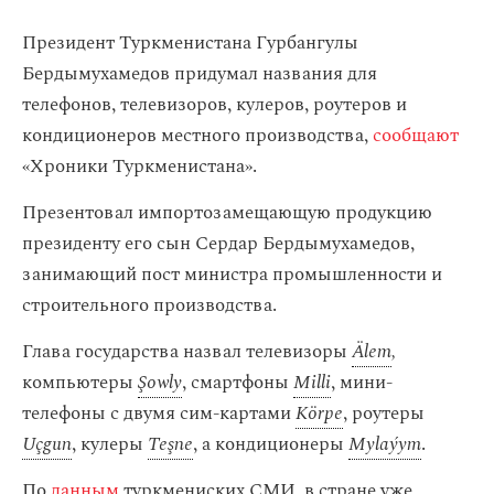
Президент Туркменистана Гурбангулы
Бердымухамедов придумал названия для
телефонов, телевизоров, кулеров, роутеров и
кондиционеров местного производства,
сообщают
«Хроники Туркменистана».
Презентовал импортозамещающую продукцию
президенту его сын Сердар Бердымухамедов,
занимающий пост министра промышленности и
строительного производства.
Глава государства назвал телевизоры
Älem
,
компьютеры
Şowly
, смартфоны
Milli
, мини-
телефоны с двумя сим-картами
Körpe
, роутеры
Uçgun
, кулеры
Teşne
, а кондиционеры
Mylaýym
.
По
данным
туркмениских СМИ, в стране уже