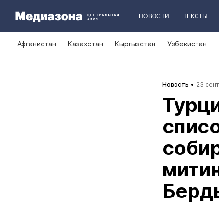
НОВОСТИ
ТЕКСТЫ
Афганистан
Казахстан
Кыргызстан
Узбекистан
Новость
23 сент
Турц
списо
соби
митин
Берд