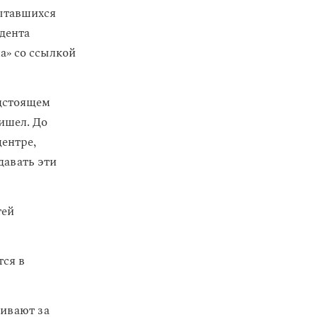
пытавшихся
дента
» со ссылкой
едстоящем
ришел. До
ентре,
давать эти
тей
тся в
ивают за