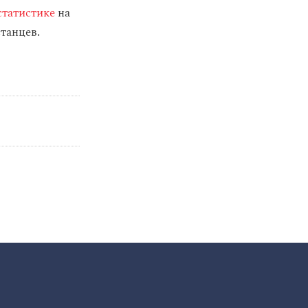
статистике
на
станцев.