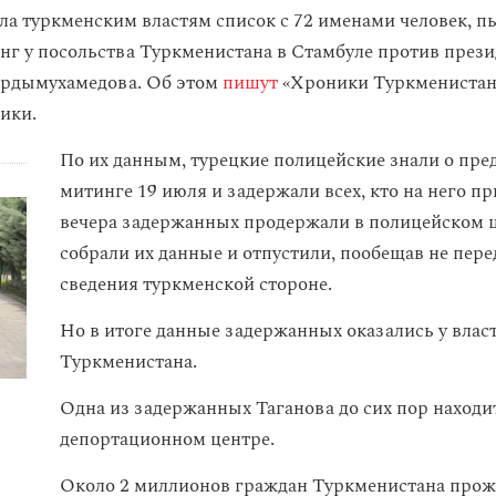
ла туркменским властям список с 72 именами человек, 
нг у посольства Туркменистана в Стамбуле против прези
ердымухамедова. Об этом
пишут
«Хроники Туркменистана
ики.
По их данным, турецкие полицейские знали о пр
митинге 19 июля и задержали всех, кто на него п
вечера задержанных продержали в полицейском ц
собрали их данные и отпустили, пообещав не пере
сведения туркменской стороне.
Но в итоге данные задержанных оказались у влас
Туркменистана.
Одна из задержанных Таганова до сих пор находи
депортационном центре.
Около 2 миллионов граждан Туркменистана прож