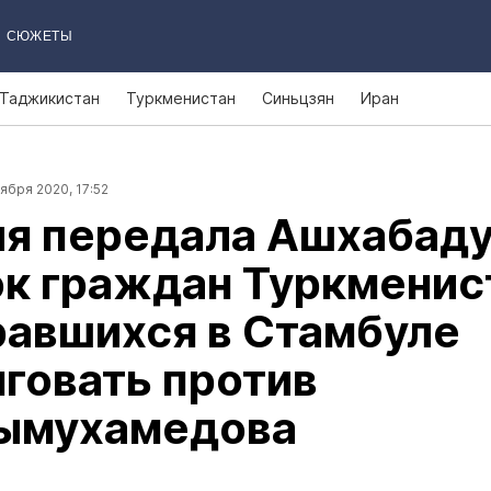
СЮЖЕТЫ
Таджикистан
Туркменистан
Синьцзян
Иран
ября 2020, 17:52
ия передала Ашхабад
к граждан Туркменис
равшихся в Стамбуле
говать против
ымухамедова