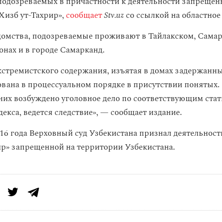
подозреваемых в причастности к деятельности запрещен
Хизб ут-Тахрир»,
сообщает
Stv.uz
со ссылкой на областное
омства, подозреваемые проживают в Тайлакском, Самар
онах и в городе Самарканд.
кстремистского содержания, изъятая в домах задержанны
вана в процессуальном порядке в присутствии понятых.
них возбуждено уголовное дело по соответствующим ста
екса, ведется следствие», — сообщает издание.
016 года Верховный суд Узбекистана признал деятельнос
ир» запрещенной на территории Узбекистана.