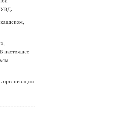
ной
 УВД.
кандском,
х,
 В настоящее
тьям
ть организации