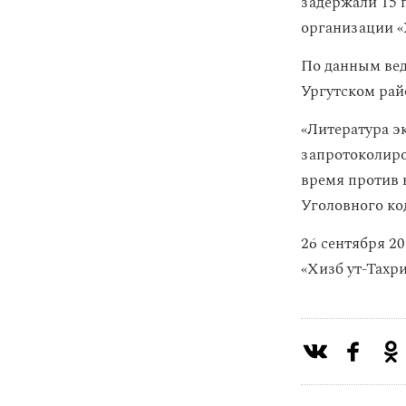
задержали 15 
организации «
По данным вед
Ургутском рай
«Литература э
запротоколиро
время против 
Уголовного код
26 сентября 2
«Хизб ут-Тахр