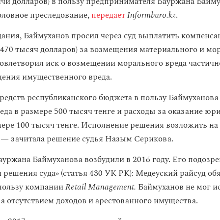
сячи долларов) в пользу предпринимателя Бауржана Байму
оловное преследование,
передает
Informburo.kz
.
ания, Баймуханов просил через суд выплатить компенса
 (470 тысяч долларов) за возмещения материального и мо
довлетворил иск о возмещении морального вреда частичн
щения имущественного вреда.
средств республиканского бюджета в пользу Баймуханов
еда в размере 500 тысяч тенге и расходы за оказание юр
ере 100 тысяч тенге. Исполнение решения возложить н
 — зачитала решение судья Назым Серикова.
ауржана Баймуханова возбудили в 2016 году. Его подозре
 решения суда» (статья 430 УК РК): Медеуский райсуд обя
 пользу компании
Retail Management.
Баймуханов не мог и
за отсутствием доходов и арестованного имущества.