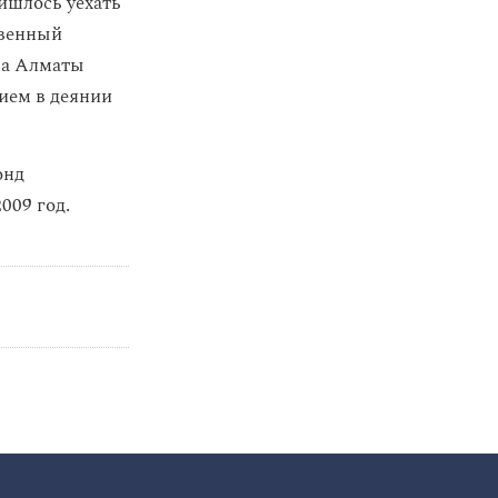
ришлось уехать
твенный
ура Алматы
ием в деянии
онд
009 год.