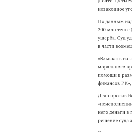
(почти 1,4 ты
незаконное уг
По данным изд
200 млн тенге
ущерба. Суд у
в части возме
«Взыскать из 
морального вр
помощи в разм
финансов РК»,
Дело против Б
«неисполнении
него деньги в
решение суда 