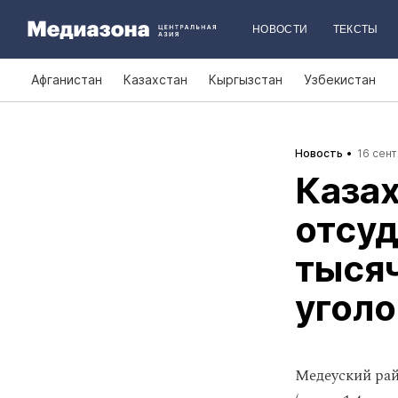
НОВОСТИ
ТЕКСТЫ
Афганистан
Казахстан
Кыргызстан
Узбекистан
Новость
16 сент
Казах
отсуд
тысяч
уголо
Медеуский рай