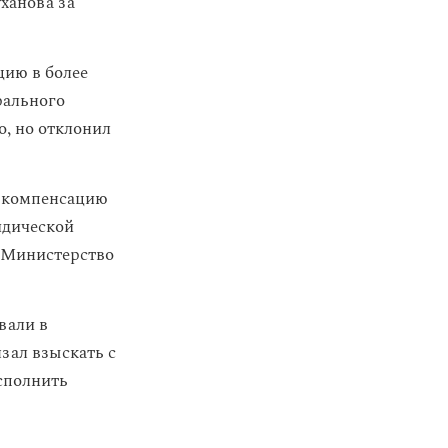
ханова за
цию в более
рального
о, но отклонил
а компенсацию
идической
а Министерство
вали в
зал взыскать с
сполнить