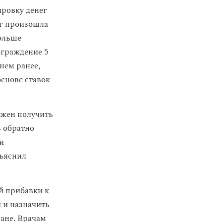
ровку денег
ег произошла
ольше
аграждение 5
нем ранее,
снове ставок
лжен получить
 обратно
и
бъяснил
й прибавки к
 и назначить
ане. Врачам