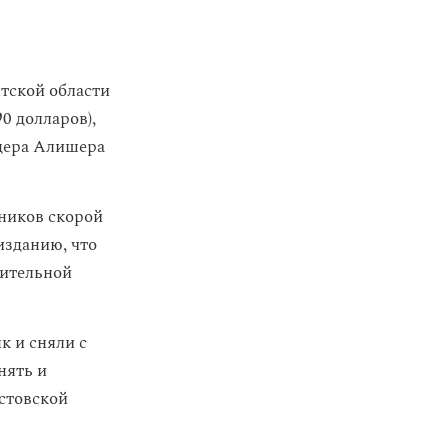
тской области
0 долларов),
рдера Алишера
дников скорой
изданию, что
рительной
к и сняли с
нять и
устовской