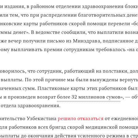
 издания, в районном отделении здравоохранения блоки
нили тем, что при распределении благотворительных ден
анковские карты работников скорой помощи перевели «б
ммы денег». В ведомстве сообщили, что выплатили возн
т же вечер получили письмо из Минздрава, подписанное д
рому выплачивать премии сотрудникам требовалось «на о
говорилось, что сотрудник, работающий на полставки, до
 выплаты. По этой причине мы были вынуждены вернуть
аченных сумм. Пластиковые карты этих работников был
 и произведен возврат
более 32 миллионов сумов
», — о
 отдела здравоохранения.
вительство Узбекистана
решило отказаться
от ежедневно
 для работников всех бригад скорой медицинской помощи
ыплаты до окончания действия усиленного режима в стр