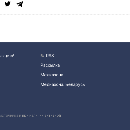
дакцией
RSS
Рассылка
Медиазона
Медиазона. Беларусь
источника и при наличии активной