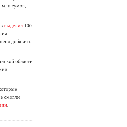
 млн сумов,
ов
выделил
100
ния
шено добавить
инской области
ении
екоторые
не смогли
нии
.