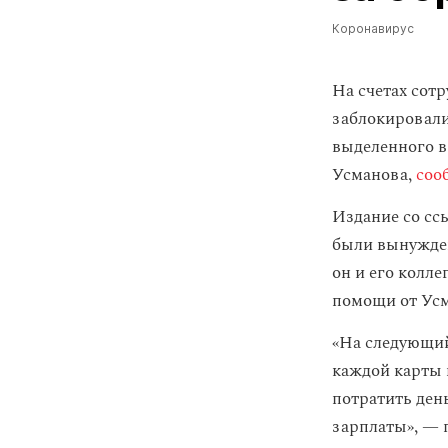
Коронавирус
На счетах сот
заблокировали
выделенного в
Усманова,
соо
Издание со сс
были вынужден
он и его колл
помощи от Усм
«На следующий
каждой карты 
потратить день
зарплаты», — 