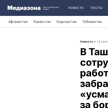
НОВОСТИ
ТЕКСТЫ
Афганистан
Казахстан
Кыргызстан
Узбекистан
Новость
14 сент
В Таш
сотру
работ
забра
«усм
за бо