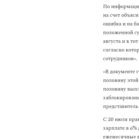
По информации
на счет объяс
ошибка и на б
положенной су
августа и в то
согласно кото
сотрудников».
«В документе 
половину этой
половину выпл
заблокированы
представитель
С 20 июля пра
зарплате в 6%
ежемесячные в