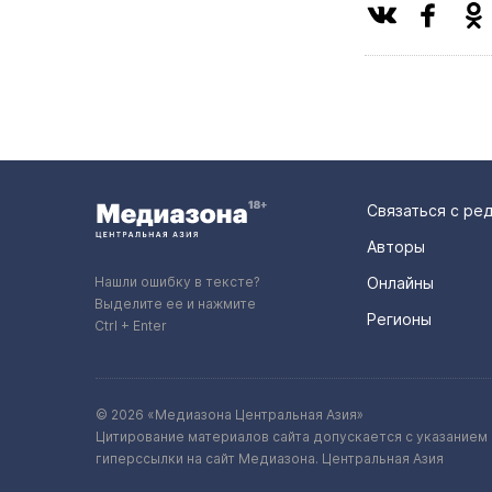
Связаться с ре
Авторы
Нашли ошибку в тексте?
Онлайны
Выделите ее и нажмите
Регионы
Ctrl + Enter
© 2026 «Медиазона Центральная Азия»
Цитирование материалов сайта допускается с указанием 
гиперссылки на сайт Медиазона. Центральная Азия