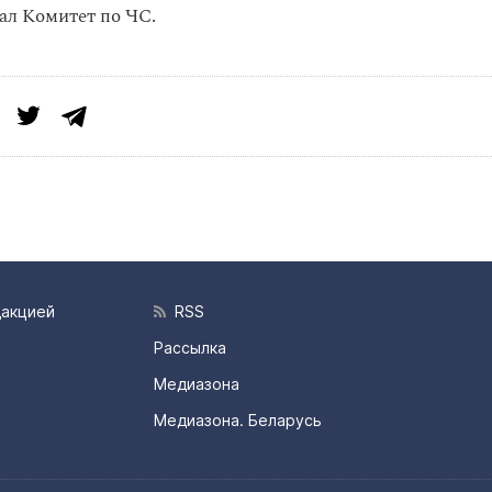
ал Комитет по ЧС.
дакцией
RSS
Рассылка
Медиазона
Медиазона. Беларусь