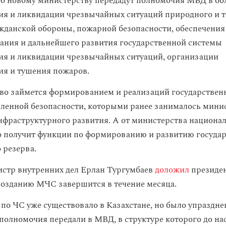
то новому министерству передадут полномочия МВД в об
я и ликвидации чрезвычайных ситуаций природного и т
ажданской обороны, пожарной безопасности, обеспечения
ния и дальнейшего развития государственной системы
я и ликвидации чрезвычайных ситуаций, организации
я и тушения пожаров.
во займется формированием и реализаций государствен
енной безопасности, которыми ранее занималось мини
нфраструктурного развития. А от министерства национа
 получит функции по формированию и развитию госуда
 резерва.
стр внутренних дел Ерлан Тургумбаев
доложил
президен
 созданию МЧС завершится в течение месяца.
по ЧС уже существовало в Казахстане, но было упразднен
о полномочия передали в МВД, в структуре которого до н