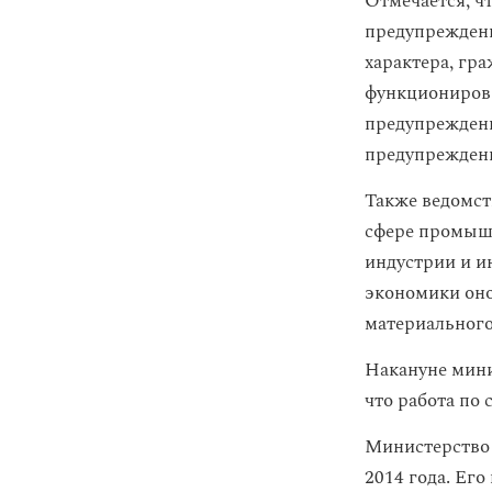
Отмечается, ч
предупреждени
характера, гр
функционирова
предупреждени
предупреждени
Также ведомст
сфере промышл
индустрии и и
экономики оно
материального
Накануне мини
что работа по
Министерство 
2014 года. Ег