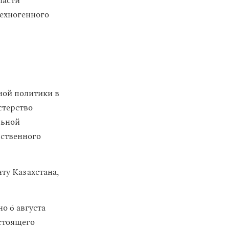
ласти
ехногенного
ной политики в
стерство
льной
рственного
ту Казахстана,
о 6 августа
астоящего