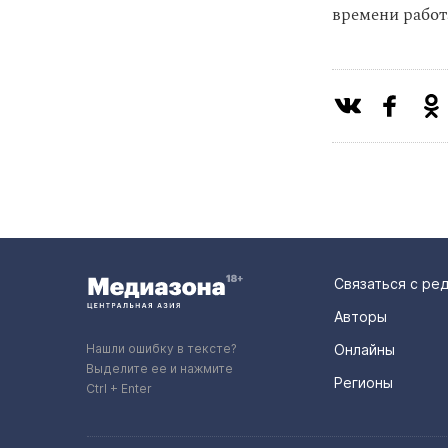
времени работ
Связаться с ре
Авторы
Нашли ошибку в тексте?
Онлайны
Выделите ее и нажмите
Регионы
Ctrl + Enter