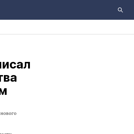
писал
тва
ям
 нового