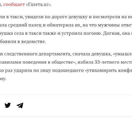
н,
сообщает
«Газета
.uz».
 в такси, увидели по дороге девушку и посмотрели на не
ала средний палец и обматерила их, на что мужчины отве
вушка села в такси также и устроила погоню. Догнав, она 
бавили в ведомстве.
 следственного департамента, сначала девушка, «умыш
равилами поведения в обществе», избила 33-летнего мест
ко раз ударила по лицу подошедшего «утихомирить конфл
ну.