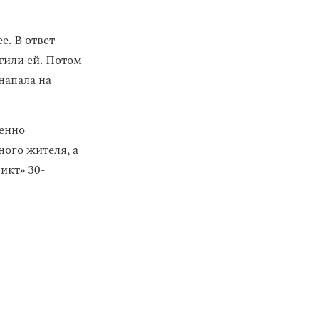
е. В ответ
тили ей. Потом
напала на
ленно
ного жителя, а
икт» 30-