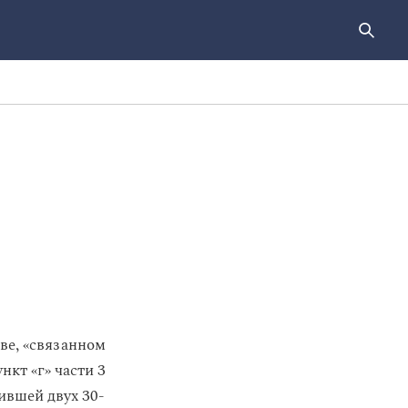
ве, «связанном
кт «г» части 3
ившей двух 30-