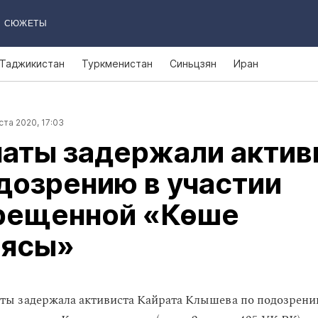
СЮЖЕТЫ
Таджикистан
Туркменистан
Синьцзян
Иран
ста 2020, 17:03
аты задержали актив
дозрению в участии
прещенной «Көше
иясы»
ы задержала активиста Кайрата Клышева по подозрению