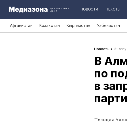
НОВОСТИ
ТЕКСТЫ
Афганистан
Казахстан
Кыргызстан
Узбекистан
Новость
31 авгу
В Алм
по по
в за
парт
Полиция Алмат