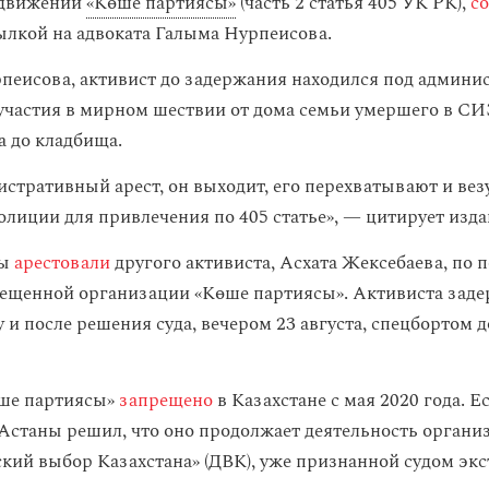
 движении
«Көше партиясы»
(часть 2 статья 405 УК РК),
с
сылкой на адвоката Галыма Нурпеисова.
пеисова, активист до задержания находился под админ
 участия в мирном шествии от дома семьи умершего в С
а до кладбища.
стративный арест, он выходит, его перехватывают и везу
олиции для привлечения по 405 статье», — цитирует изда
ты
арестовали
другого активиста, Асхата Жексебаева, по 
рещенной организации «Көше партиясы». Активиста заде
у и после решения суда, вечером 23 августа, спецбортом 
ше партиясы»
запрещено
в Казахстане с мая 2020 года. 
Астаны решил, что оно продолжает деятельность органи
кий выбор Казахстана» (ДВК), уже признанной судом экс