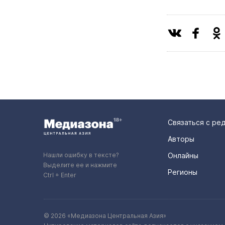
Связаться с ре
Авторы
Нашли ошибку в тексте?
Онлайны
Выделите ее и нажмите
Регионы
Ctrl + Enter
© 2026 «Медиазона Центральная Азия»