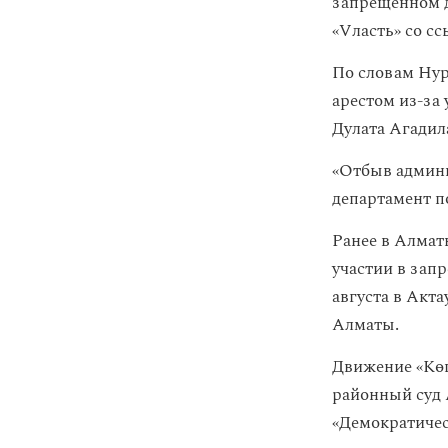
запрещенном
«Vласть» со с
По словам Нур
арестом из-за
Дулата Агадил
«Отбыв админи
департамент п
Ранее в Алма
участии в зап
августа в Акта
Алматы.
Движение «Кө
районный суд 
«Демократичес