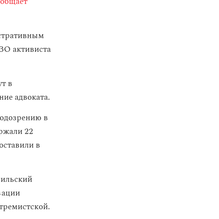
ообщает
истративным
ИЗО активиста
т в
ние адвоката.
подозрению в
ржали 22
доставили в
Есильский
зации
тремистской.