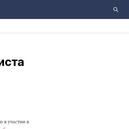
иста
 в участии в