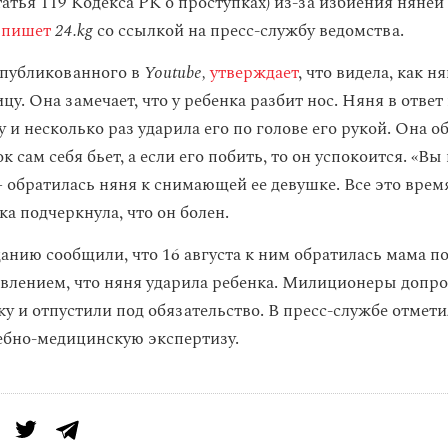
татья 119 Кодекса РК о проступках) из-за избиения няней
пишет
24.kg
со ссылкой на пресс-службу ведомства.
опубликованного в
Youtube,
утверждает
, что видела, как н
цу. Она замечает, что у ребенка разбит нос. Няня в ответ 
у и несколько раз ударила его по голове его рукой. Она о
ок сам себя бьет, а если его побить, то он успокоится. «Вы
 обратилась няня к снимающей ее девушке. Все это врем
а подчеркнула, что он болен.
анию сообщили, что 16 августа к ним обратилась мама п
явлением, что няня ударила ребенка. Милиционеры допро
 и отпустили под обязательство. В пресс-службе отметил
ебно-медицинскую экспертизу.