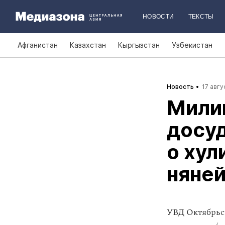
НОВОСТИ
ТЕКСТЫ
Афганистан
Казахстан
Кыргызстан
Узбекистан
Новость
17 авгу
Мили
досу
о хул
няней
УВД Октябрьск